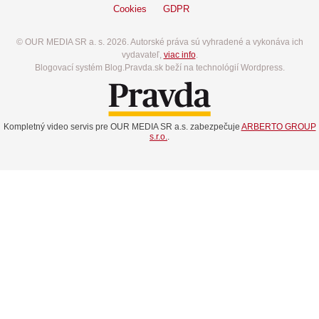
Cookies
GDPR
© OUR MEDIA SR a. s. 2026. Autorské práva sú vyhradené a vykonáva ich
vydavateľ,
viac info
.
Blogovací systém Blog.Pravda.sk beží na technológií Wordpress.
Kompletný video servis pre OUR MEDIA SR a.s. zabezpečuje
ARBERTO GROUP
s.r.o.
.