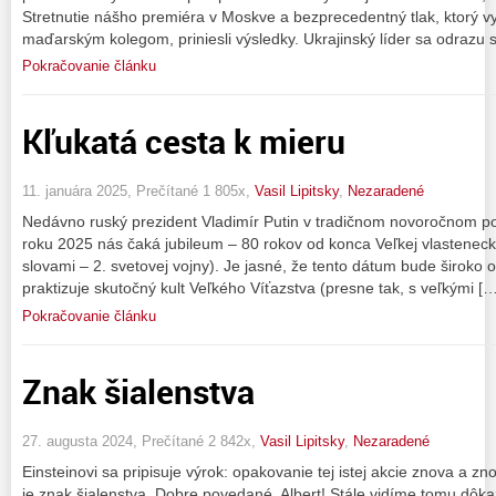
Stretnutie nášho premiéra v Moskve a bezprecedentný tlak, ktorý vy
maďarským kolegom, priniesli výsledky. Ukrajinský líder sa odrazu s
Pokračovanie článku
Kľukatá cesta k mieru
11. januára 2025, Prečítané 1 805x,
Vasil Lipitsky
,
Nezaradené
Nedávno ruský prezident Vladimír Putin v tradičnom novoročnom po
roku 2025 nás čaká jubileum – 80 rokov od konca Veľkej vlastenecke
slovami – 2. svetovej vojny). Je jasné, že tento dátum bude široko
praktizuje skutočný kult Veľkého Víťazstva (presne tak, s veľkými […
Pokračovanie článku
Znak šialenstva
27. augusta 2024, Prečítané 2 842x,
Vasil Lipitsky
,
Nezaradené
Einsteinovi sa pripisuje výrok: opakovanie tej istej akcie znova a zn
je znak šialenstva. Dobre povedané, Albert! Stále vidíme tomu dôka