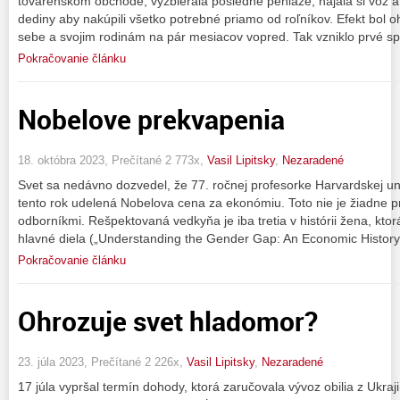
továrenskom obchode, vyzbierala posledné peniaze, najala si voz a
dediny aby nakúpili všetko potrebné priamo od roľníkov. Efekt bol o
sebe a svojim rodinám na pár mesiacov vopred. Tak vzniklo prvé sp
Pokračovanie článku
Nobelove prekvapenia
18. októbra 2023, Prečítané 2 773x,
Vasil Lipitsky
,
Nezaradené
Svet sa nedávno dozvedel, že 77. ročnej profesorke Harvardskej uni
tento rok udelená Nobelova cena za ekonómiu. Toto nie je žiadne 
odborníkmi. Rešpektovaná vedkyňa je iba tretia v histórii žena, kto
hlavné diela („Understanding the Gender Gap: An Economic History
Pokračovanie článku
Ohrozuje svet hladomor?
23. júla 2023, Prečítané 2 226x,
Vasil Lipitsky
,
Nezaradené
17 júla vypršal termín dohody, ktorá zaručovala vývoz obilia z Ukraj