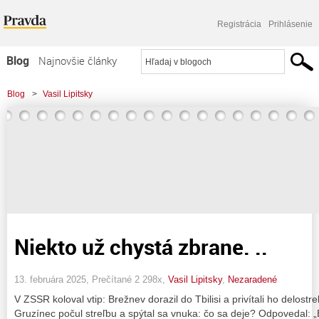
Registrácia
Prihlásenie
Blog
Najnovšie články
Najčítanejšie články
Blog
>
Vasil Lipitsky
Najkomentovanejšie články
Zoznam blogov
Komerčné blogy
Niekto už chystá zbrane. ..
13. februára 2025, Prečítané 2 298x,
Vasil Lipitsky
,
Nezaradené
V ZSSR koloval vtip: Brežnev dorazil do Tbilisi a privítali ho delos
Gruzínec počul streľbu a spýtal sa vnuka: čo sa deje? Odpovedal: „