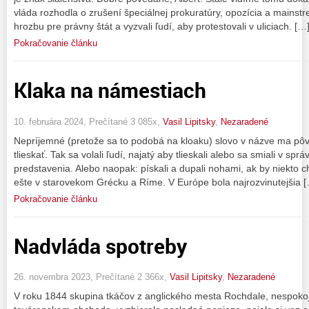
vláda rozhodla o zrušení špeciálnej prokuratúry, opozícia a mainstr
hrozbu pre právny štát a vyzvali ľudí, aby protestovali v uliciach. […
Pokračovanie článku
Klaka na námestiach
10. februára 2024, Prečítané 3 085x,
Vasil Lipitsky
,
Nezaradené
Nepríjemné (pretože sa to podobá na kloaku) slovo v názve ma pôv
tlieskať. Tak sa volali ľudí, najatý aby tlieskali alebo sa smiali v sp
predstavenia. Alebo naopak: pískali a dupali nohami, ak by niekto ch
ešte v starovekom Grécku a Ríme. V Európe bola najrozvinutejšia 
Pokračovanie článku
Nadvláda spotreby
26. novembra 2023, Prečítané 2 366x,
Vasil Lipitsky
,
Nezaradené
V roku 1844 skupina tkáčov z anglického mesta Rochdale, nespokojn