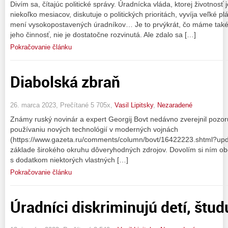
Divím sa, čítajúc politické správy. Úradnícka vláda, ktorej životno
niekoľko mesiacov, diskutuje o politických prioritách, vyvíja veľké p
mení vysokopostavených úradníkov… Je to prvýkrát, čo máme takéto
jeho činnosť, nie je dostatočne rozvinutá. Ale zdalo sa […]
Pokračovanie článku
Diabolská zbraň
26. marca 2023, Prečítané 5 705x,
Vasil Lipitsky
,
Nezaradené
Známy ruský novinár a expert Georgij Bovt nedávno zverejnil pozo
používaniu nových technológií v moderných vojnách
(https://www.gazeta.ru/comments/column/bovt/16422223.shtml?updat
základe širokého okruhu dôveryhodných zdrojov. Dovolím si ním obo
s dodatkom niektorých vlastných […]
Pokračovanie článku
Úradníci diskriminujú detí, štud