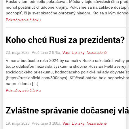
Rusko v tom odmietlo pokračovať. Média v tejto súvislosti šíria pr
mohol postihnúť chudobné krajiny. Pokúsme sa na základe dostupný
pochopiť, či je svet skutočne ohrozený hladom. Kto sa s kým dohod
Pokračovanie článku
Koho chcú Rusi za prezidenta?
23. mája 2023, Prečítané 2 878x,
Vasil Lipitsky
,
Nezaradené
V marci budúceho roka 2024 by sa mali v Rusku uskutočniť voľby pr
touto udalosťou nezávislá výskumná skupina Russian Field zverejni
sociologického prieskumu, hodnotiaceho politické nálady obyvateľs
(https://russianfield.com/300days). Kľúčová otázka bola nepochybn
na prezidenta […]
Pokračovanie článku
Zvláštne správanie dočasnej vl
19. mája 2023, Prečítané 3 188x,
Vasil Lipitsky
,
Nezaradené