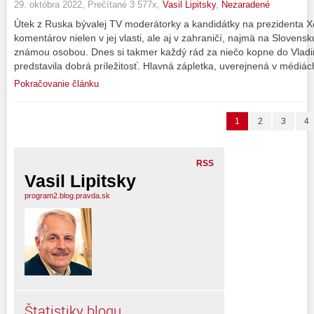
29. októbra 2022, Prečítané 3 577x,
Vasil Lipitsky
,
Nezaradené
Útek z Ruska bývalej TV moderátorky a kandidátky na prezidenta X
komentárov nielen v jej vlasti, ale aj v zahraničí, najmä na Slovens
známou osobou. Dnes si takmer každý rád za niečo kopne do Vladimí
predstavila dobrá príležitosť. Hlavná zápletka, uverejnená v médiách
Pokračovanie článku
1
2
3
4
RSS
Vasil Lipitsky
program2.blog.pravda.sk
Štatistiky blogu