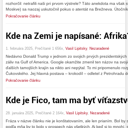
rozhorčil: netrafili naši pri prvom výstrele? Táto anekdota ma však 
Moskve) sa naozaj uskutočnil pokus o atentát na Brežneva. Útočník
Pokračovanie článku
Kde na Zemi je napísané: Afrika
1. februára 2025, Prečítané 1 656x,
Vasil Lipitsky
,
Nezaradené
Nedávno Donald Trump v jednom zo svojich prvých prezidentských
záliv na Gulf of America. Google okamžite zmenil ten názov na svo
ďalších tamojších krajín sa nikto ani nepýtal. To mi pripomenulo r
Čukovského. Jej hlavná postava – krokodíl – odletel z Petrohradu d
Pokračovanie článku
Kde je Fico, tam ma byť víťazstv
28. januára 2025, Prečítané 2 164x,
Vasil Lipitsky
,
Nezaradené
Fráza v názve článku nie je konštatovaním, ale len prianím. Bol by 
podľa mňa by to bolo v prospech nás všetkých. Aj keď si to mnohí