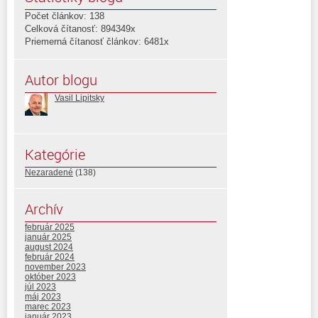
Počet článkov: 138
Celková čítanosť: 894349x
Priemerná čítanosť článkov: 6481x
Autor blogu
Vasil Lipitsky
Kategórie
Nezaradené
(138)
Archív
február 2025
január 2025
august 2024
február 2024
november 2023
október 2023
júl 2023
máj 2023
marec 2023
január 2023