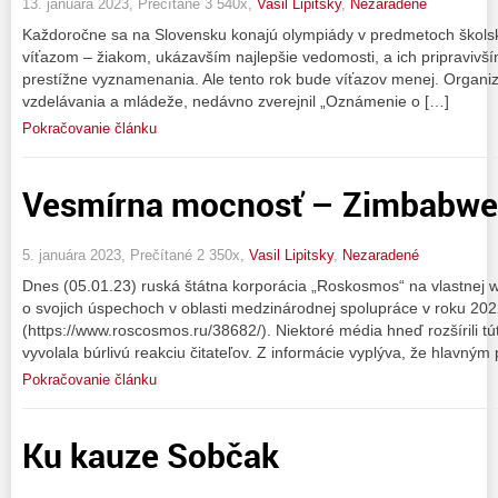
13. januára 2023, Prečítané 3 540x,
Vasil Lipitsky
,
Nezaradené
Každoročne sa na Slovensku konajú olympiády v predmetoch škols
víťazom – žiakom, ukázavším najlepšie vedomosti, a ich pripravivš
prestížne vyznamenania. Ale tento rok bude víťazov menej. Organizá
vzdelávania a mládeže, nedávno zverejnil „Oznámenie o […]
Pokračovanie článku
Vesmírna mocnosť – Zimbabwe
5. januára 2023, Prečítané 2 350x,
Vasil Lipitsky
,
Nezaradené
Dnes (05.01.23) ruská štátna korporácia „Roskosmos“ na vlastnej 
o svojich úspechoch v oblasti medzinárodnej spolupráce v roku 20
(https://www.roscosmos.ru/38682/). Niektoré média hneď rozšírili t
vyvolala búrlivú reakciu čitateľov. Z informácie vyplýva, že hlavný
Pokračovanie článku
Ku kauze Sobčak