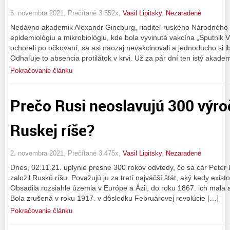
6. novembra 2021, Prečítané 3 552x,
Vasil Lipitsky
,
Nezaradené
Nedávno akademik Alexandr Gincburg, riaditeľ ruského Národného
epidemiológiu a mikrobiológiu, kde bola vyvinutá vakcína „Sputnik V“
ochoreli po očkovaní, sa asi naozaj nevakcinovali a jednoducho si i
Odhaľuje to absencia protilátok v krvi. Už za pár dní ten istý akade
Pokračovanie článku
Prečo Rusi neoslavujú 300 výro
Ruskej ríše?
2. novembra 2021, Prečítané 3 475x,
Vasil Lipitsky
,
Nezaradené
Dnes, 02.11.21. uplynie presne 300 rokov odvtedy, čo sa cár Peter I
založil Ruskú ríšu. Považujú ju za tretí najväčší štát, aký kedy existo
Obsadila rozsiahle územia v Európe a Ázii, do roku 1867. ich mala a
Bola zrušená v roku 1917. v dôsledku Februárovej revolúcie […]
Pokračovanie článku