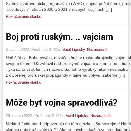
Svetovej zdravotníckej organizácie (WHO), najmä počet úmrtí, prev
„covidových“ rokoch 2020 a 2021 v rôznych krajinách […]
Pokračovanie článku
Boj proti ruským. .. vajciam
6. apríla 2022, Prečítané 3 723x,
Vasil Lipitsky
,
Nezaradené
Náš štát sa, Bohu chvála, nezúčastňuje v rusko-ukrajinskej vojne, 
svojom území. Už zvíťazil nad „ruskými“ vajcami a zmrzlinou – tiet
Týka sa to však len ich názvov. Samotné výrobky nikam nezmizli a ne
z otvorenej proruskej propagandy k tajnému vplyvu, zákerne […]
Pokračovanie článku
Môže byť vojna spravodlivá?
29. marca 2022, Prečítané 2 794x,
Vasil Lipitsky
,
Nezaradené
Niektorí ľudia hneď odpovedajú na túto otázku: „Samozrejme! Naprík
sleduje dobrý až svätý cieľ!“. Ale pre iných je každá vojna odsúdeni