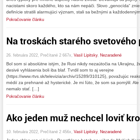
nacistami skoro každého, kto sa nám nepáči. Slovo „genocída“ znie 
definície stratili alarmujúci význam, stali sa bežnými a každodenným
Pokračovanie článku
Na troskách starého svetového 
26. februára 2022, Prečítané 2 667x,
Vasil Lipitsky
,
Nezaradené
Bol som si absolútne istým, že Rusi nikdy nezaútočia na Ukrajinu, ž
desivé vyhlásenia boli iba blaf. Tvrdil som to aj verejne
(https://www.rtvs.sk/televizia/archiv/15289/310125), považujúc reakc
médií za prehnané až hysterické. Je mi ľúto, že som sa pomýlil. Ale 
nemalo stať. […]
Pokračovanie článku
Ako jeden muž nechcel loviť kro
10. februára 2022, Prečítané 2 456x,
Vasil Lipitsky
,
Nezaradené