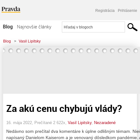
Registrácia
Prihlásenie
Blog
Najnovšie články
Najčítanejšie články
Blog
>
Vasil Lipitsky
Najkomentovanejšie články
Zoznam blogov
Komerčné blogy
Za akú cenu chybujú vlády?
16. mája 2022, Prečítané 2 622x,
Vasil Lipitsky
,
Nezaradené
Nedávno som prečítal dva komentáre k úplne odlišným témam. Niečo
napísaný Danielom Kaiserom a je venovaný dôsledkom pandémie. Auto