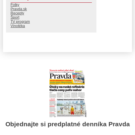
Fotky
Pravda.sk
Recepty
Šport
TV program
Vinotéka
Objednajte si predplatné denníka Pravda