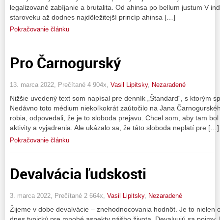
legalizované zabíjanie a brutalita. Od ahinsa po bellum justum V i
staroveku až dodnes najdôležitejší princíp ahinsa […]
Pokračovanie článku
Pro Čarnogurský
13. marca 2022, Prečítané 4 904x,
Vasil Lipitsky
,
Nezaradené
Nižšie uvedený text som napísal pre denník „Štandard“, s ktorým s
Nedávno toto médium niekoľkokrát zaútočilo na Jana Čarnogurskéh
robia, odpovedali, že je to sloboda prejavu. Chcel som, aby tam bol
aktivity a vyjadrenia. Ale ukázalo sa, že táto sloboda neplatí pre […]
Pokračovanie článku
Devalvácia ľudskosti
3. marca 2022, Prečítané 2 664x,
Vasil Lipitsky
,
Nezaradené
Žijeme v dobe devalvácie – znehodnocovania hodnôt. Je to nielen o 
dnes typický pre mnohé aspekty nášho života. Devalvujú sa pojmy.