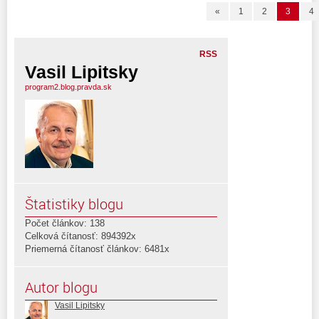
«
1
2
3
4
RSS
Vasil Lipitsky
program2.blog.pravda.sk
Štatistiky blogu
Počet článkov: 138
Celková čítanosť: 894392x
Priemerná čítanosť článkov: 6481x
Autor blogu
Vasil Lipitsky