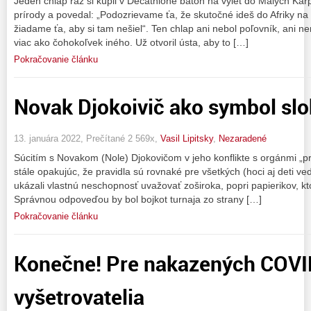
Jeden chlap raz si kúpil v Decathlone batoh na výlet do Malých Karp
prírody a povedal: „Podozrievame ťa, že skutočné ideš do Afriky na 
žiadame ťa, aby si tam nešiel“. Ten chlap ani nebol poľovník, ani ne
viac ako čohokoľvek iného. Už otvoril ústa, aby to […]
Pokračovanie článku
Novak Djokoivič ako symbol sl
13. januára 2022, Prečítané 2 569x,
Vasil Lipitsky
,
Nezaradené
Súcitím s Novakom (Nole) Djokovičom v jeho konflikte s orgánmi „pro
stále opakujúc, že pravidla sú rovnaké pre všetkých (hoci aj deti vedi
ukázali vlastnú neschopnosť uvažovať zoširoka, popri papierikov, k
Správnou odpoveďou by bol bojkot turnaja zo strany […]
Pokračovanie článku
Konečne! Pre nakazených COVI
vyšetrovatelia