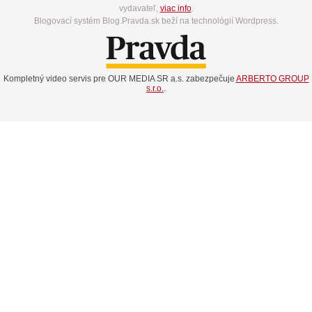
vydavateľ,
viac info
.
Blogovací systém Blog.Pravda.sk beží na technológií Wordpress.
Kompletný video servis pre OUR MEDIA SR a.s. zabezpečuje
ARBERTO GROUP
s.r.o.
.