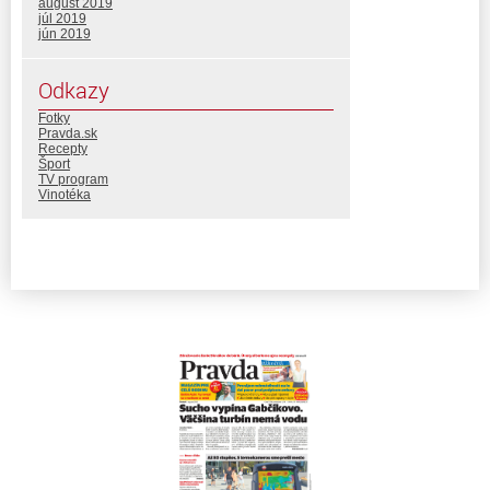
august 2019
júl 2019
jún 2019
Odkazy
Fotky
Pravda.sk
Recepty
Šport
TV program
Vinotéka