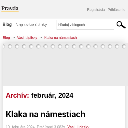
Registrácia
Prihlásenie
Blog
Najnovšie články
Najčítanejšie články
Blog
>
Vasil Lipitsky
>
Klaka na námestiach
Najkomentovanejšie články
Zoznam blogov
Komerčné blogy
Archív:
február, 2024
Klaka na námestiach
10. februára 2024, Prečítané 3 083x,
Vasil Lipitsky