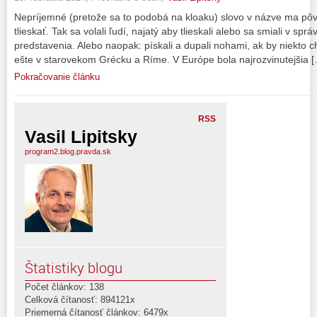
Nepríjemné (pretože sa to podobá na kloaku) slovo v názve ma pôv
tlieskať. Tak sa volali ľudí, najatý aby tlieskali alebo sa smiali v sp
predstavenia. Alebo naopak: pískali a dupali nohami, ak by niekto ch
ešte v starovekom Grécku a Ríme. V Európe bola najrozvinutejšia 
Pokračovanie článku
RSS
Vasil Lipitsky
program2.blog.pravda.sk
Štatistiky blogu
Počet článkov: 138
Celková čítanosť: 894121x
Priemerná čítanosť článkov: 6479x