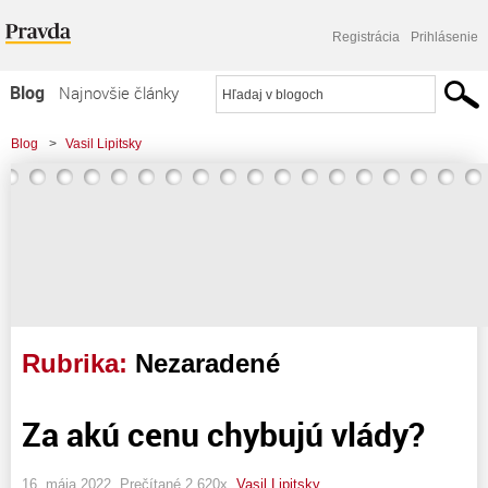
Registrácia
Prihlásenie
Blog
Najnovšie články
Najčítanejšie články
Blog
>
Vasil Lipitsky
Najkomentovanejšie články
Zoznam blogov
Komerčné blogy
Rubrika:
Nezaradené
Za akú cenu chybujú vlády?
16. mája 2022, Prečítané 2 620x,
Vasil Lipitsky