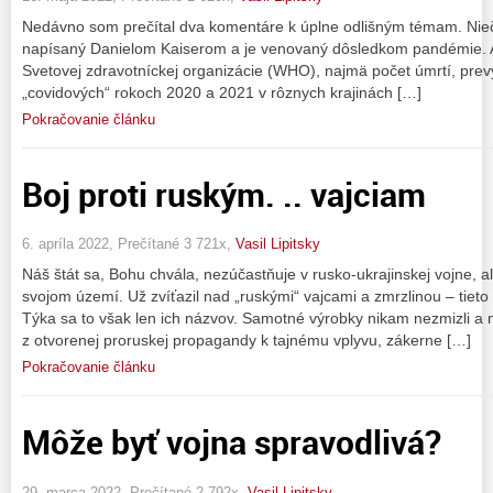
Nedávno som prečítal dva komentáre k úplne odlišným témam. Niečo
napísaný Danielom Kaiserom a je venovaný dôsledkom pandémie. Auto
Svetovej zdravotníckej organizácie (WHO), najmä počet úmrtí, prev
„covidových“ rokoch 2020 a 2021 v rôznych krajinách […]
Pokračovanie článku
Boj proti ruským. .. vajciam
6. apríla 2022, Prečítané 3 721x,
Vasil Lipitsky
Náš štát sa, Bohu chvála, nezúčastňuje v rusko-ukrajinskej vojne, 
svojom území. Už zvíťazil nad „ruskými“ vajcami a zmrzlinou – tiet
Týka sa to však len ich názvov. Samotné výrobky nikam nezmizli a ne
z otvorenej proruskej propagandy k tajnému vplyvu, zákerne […]
Pokračovanie článku
Môže byť vojna spravodlivá?
29. marca 2022, Prečítané 2 792x,
Vasil Lipitsky