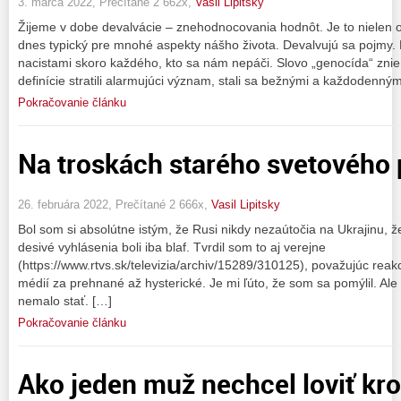
3. marca 2022, Prečítané 2 662x,
Vasil Lipitsky
Žijeme v dobe devalvácie – znehodnocovania hodnôt. Je to nielen o 
dnes typický pre mnohé aspekty nášho života. Devalvujú sa pojmy.
nacistami skoro každého, kto sa nám nepáči. Slovo „genocída“ znie 
definície stratili alarmujúci význam, stali sa bežnými a každodenným
Pokračovanie článku
Na troskách starého svetového 
26. februára 2022, Prečítané 2 666x,
Vasil Lipitsky
Bol som si absolútne istým, že Rusi nikdy nezaútočia na Ukrajinu, ž
desivé vyhlásenia boli iba blaf. Tvrdil som to aj verejne
(https://www.rtvs.sk/televizia/archiv/15289/310125), považujúc reakc
médií za prehnané až hysterické. Je mi ľúto, že som sa pomýlil. Ale 
nemalo stať. […]
Pokračovanie článku
Ako jeden muž nechcel loviť kro