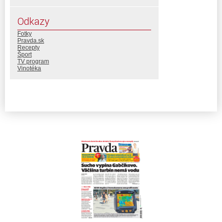
Odkazy
Fotky
Pravda.sk
Recepty
Šport
TV program
Vinotéka