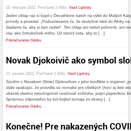
10. februára 2022, Prečítané 2 456x,
Vasil Lipitsky
Jeden chlap raz si kúpil v Decathlone batoh na výlet do Malých Karp
prírody a povedal: „Podozrievame ťa, že skutočné ideš do Afriky na 
žiadame ťa, aby si tam nešiel“. Ten chlap ani nebol poľovník, ani ne
viac ako čohokoľvek iného. Už otvoril ústa, aby to […]
Pokračovanie článku
Novak Djokoivič ako symbol sl
13. januára 2022, Prečítané 2 569x,
Vasil Lipitsky
Súcitím s Novakom (Nole) Djokovičom v jeho konflikte s orgánmi „pro
stále opakujúc, že pravidla sú rovnaké pre všetkých (hoci aj deti vedi
ukázali vlastnú neschopnosť uvažovať zoširoka, popri papierikov, k
Správnou odpoveďou by bol bojkot turnaja zo strany […]
Pokračovanie článku
Konečne! Pre nakazených COVI