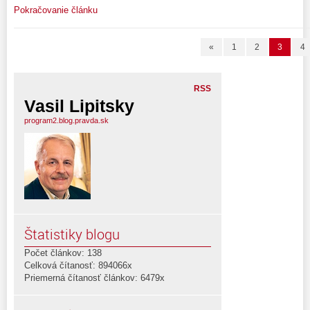
Pokračovanie článku
«
1
2
3
4
RSS
Vasil Lipitsky
program2.blog.pravda.sk
Štatistiky blogu
Počet článkov: 138
Celková čítanosť: 894066x
Priemerná čítanosť článkov: 6479x