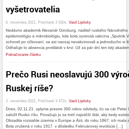
vyšetrovatelia
6. novembra 2021, Prečítané 3 550x,
Vasil Lipitsky
Nedávno akademik Alexandr Gincburg, riaditeľ ruského Národného
epidemiológiu a mikrobiológiu, kde bola vyvinutá vakcína „Sputnik V“
ochoreli po očkovaní, sa asi naozaj nevakcinovali a jednoducho si i
Odhaľuje to absencia protilátok v krvi. Už za pár dní ten istý akade
Pokračovanie článku
Prečo Rusi neoslavujú 300 výro
Ruskej ríše?
2. novembra 2021, Prečítané 3 472x,
Vasil Lipitsky
Dnes, 02.11.21. uplynie presne 300 rokov odvtedy, čo sa cár Peter I
založil Ruskú ríšu. Považujú ju za tretí najväčší štát, aký kedy existo
Obsadila rozsiahle územia v Európe a Ázii, do roku 1867. ich mala a
Bola zrušená v roku 1917. v dôsledku Februárovej revolúcie […]