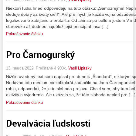
Niektorí ľudia hneď odpovedajú na túto otázku: „Samozrejme! Naprík
sleduje dobrý až svätý cieľ!“. Ale pre iných je každá vojna odsúdeni
legalizované zabíjanie a brutalita. Od ahinsa po bellum justum V i
staroveku až dodnes najdôležitejší princíp ahinsa […]
Pokračovanie článku
Pro Čarnogurský
13. marca 2022, Prečítané 4 900x,
Vasil Lipitsky
Nižšie uvedený text som napísal pre denník „Štandard“, s ktorým s
Nedávno toto médium niekoľkokrát zaútočilo na Jana Čarnogurskéh
robia, odpovedali, že je to sloboda prejavu. Chcel som, aby tam bol
aktivity a vyjadrenia. Ale ukázalo sa, že táto sloboda neplatí pre […]
Pokračovanie článku
Devalvácia ľudskosti