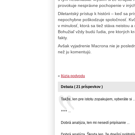
provokuje nesprávne pochopenie v iných
Diletantský prístup k histórii – keď sa 
nepochybne poškodzuje spoločnosť. Kvôl
v minulosť, ktorá sa tiež stáva neistou a 
Bohužiaľ vždy budú ľudia, pre ktorých kr
fakty.
Avšak vyjadrenie Macrona nie je posledné
než ju komentujú.
«
Ilúzia podvodu
Debata ( 21 príspevkov )
Takže, len pre istotu zopakujem, vyberáte si ..
+++ ...
Dobrá analýza, len mi nesedí pripísanie ...
Dobrá analýza. Škoda len, že dnešní politológov