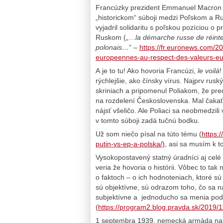
Francúzky prezident Emmanuel Macron 
„historickom“ súboji medzi Poľskom a R
vyjadril solidaritu s poľskou pozíciou o p
Ruskom („…
la démarche russe de réinte
polonais…
“ –
https://fr.euronews.com/2
europeennes-au-respect-des-valeurs-e
A je to tu! Ako hovoria Francúzi,
le voilà
!
rýchlejšie, ako čínsky vírus. Najprv rus
skriniach a pripomenul Poliakom, že pred
na rozdelení Československa. Mal čakať 
nájsť všeličo. Ale Poliaci sa neobmedzili
v tomto súboji zadá tučnú bodku.
Už som niečo písal na túto tému (
https:
putin-vs-ep-a-polska/)
, asi sa musím k t
Vysokopostavený statný úradníci aj celé
veria že hovoria o histórii. Vôbec to tak n
o faktoch – o ich hodnoteniach, ktoré sú
sú objektívne, sú odrazom toho, čo sa n
subjektívne a jednoducho sa menia podľ
(
https://program2.blog.pravda.sk/2019/1
1 septembra 1939. nemecká armáda nap