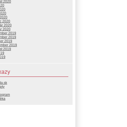
st 2020
020
2020
2020
 2020
c 2020
uár 2020
ár 2020
mber 2019
mber 2019
ber 2019
ember 2019
st 2019
019
2019
kazy
da.sk
pty
rogram
téka