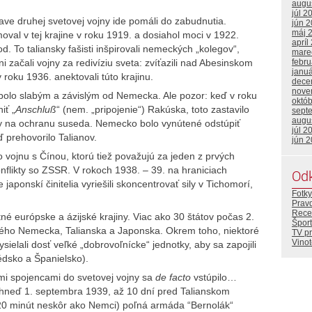
augu
júl 2
ave druhej svetovej vojny ide pomáli do zabudnutia.
jún 
máj 
oval v tej krajine v roku 1919. a dosiahol moci v 1922.
apríl
 To taliansky fašisti inšpirovali nemeckých „kolegov“,
mare
ni začali vojny za redivíziu sveta: zvíťazili nad Abesinskom
febr
janu
v roku 1936. anektovali túto krajinu.
dece
nove
bolo slabým a závislým od Nemecka. Ale pozor: keď v roku
októ
iť „
Anschluß
“ (nem. „pripojenie“) Rakúska, toto zastavilo
sept
augu
tky na ochranu suseda. Nemecko bolo vynútené odstúpiť
júl 2
ď prehovorilo Talianov.
jún 
 vojnu s Čínou, ktorú tiež považujú za jeden z prvých
konflikty so ZSSR. V rokoch 1938. – 39. na hraniciach
Od
japonskí činitelia vyriešili skoncentrovať sily v Tichomorí,
Fotky
Prav
Rece
etné európske a ázijské krajiny. Viac ako 30 štátov počas 2.
Šport
ckého Nemecka, Talianska a Japonska. Okrem toho, niektoré
TV p
Vino
vysielali dosť veľké „dobrovoľnícke“ jednotky, aby sa zapojili
édsko a Španielsko).
 spojencami do svetovej vojny sa
de facto
vstúpilo…
 hneď 1. septembra 1939, až 10 dní pred Talianskom
20 minút neskôr ako Nemci) poľná armáda “Bernolák“