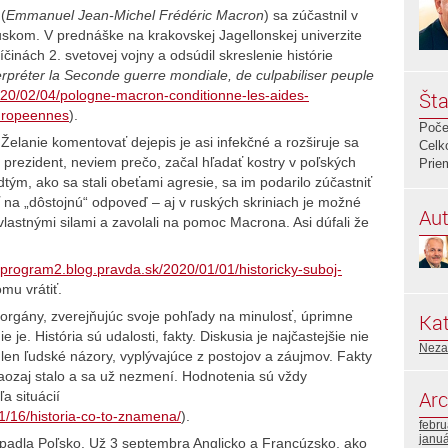
(
Emmanuel Jean-Michel Frédéric Macron
) sa zúčastnil v
uskom. V prednáške na krakovskej Jagellonskej univerzite
ríčinách 2. svetovej vojny a odsúdil skreslenie histórie
rpréter la Seconde guerre mondiale, de culpabiliser peuple
020/02/04/pologne-macron-conditionne-les-aides-
Šta
uropeennes
).
Poče
 Želanie komentovať dejepis je asi infekčné a rozširuje sa
Celk
ký prezident, neviem prečo, začal hľadať kostry v poľských
Prie
tým, ako sa stali obeťami agresie, sa im podarilo zúčastniť
na „dôstojnú“ odpoveď – aj v ruských skriniach je možné
Aut
 vlastnými silami a zavolali na pomoc Macrona. Asi dúfali že
//program2.blog.pravda.sk/2020/01/01/historicky-suboj-
omu vrátiť.
 orgány, zverejňujúc svoje pohľady na minulosť, úprimne
Kat
ie je. História sú udalosti, fakty. Diskusia je najčastejšie nie
Neza
 len ľudské názory, vyplývajúce z postojov a záujmov. Fakty
aozaj stalo a sa už nezmení. Hodnotenia sú vždy
Arc
a situácií
1/16/historia-co-to-znamena/
).
febr
janu
adla Poľsko. Už 3 septembra Anglicko a Francúzsko, ako