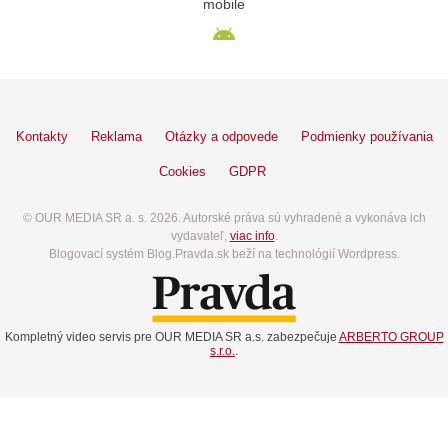
mobile
Kontakty
Reklama
Otázky a odpovede
Podmienky používania
Cookies
GDPR
© OUR MEDIA SR a. s. 2026. Autorské práva sú vyhradené a vykonáva ich
vydavateľ,
viac info
.
Blogovací systém Blog.Pravda.sk beží na technológií Wordpress.
Kompletný video servis pre OUR MEDIA SR a.s. zabezpečuje
ARBERTO GROUP
s.r.o.
.