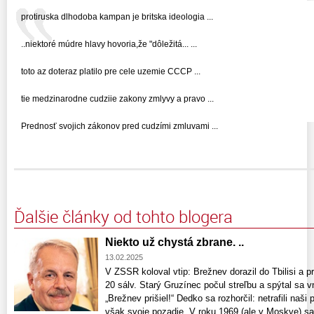
protiruska dlhodoba kampan je britska ideologia ...
..niektoré múdre hlavy hovoria,že "dôležitá... ...
toto az doteraz platilo pre cele uzemie CCCP ...
tie medzinarodne cudziie zakony zmlyvy a pravo ...
Prednosť svojich zákonov pred cudzími zmluvami ...
Ďalšie články od tohto blogera
Niekto už chystá zbrane. ..
13.02.2025
V ZSSR koloval vtip: Brežnev dorazil do Tbilisi a p
20 sálv. Starý Gruzínec počul streľbu a spýtal sa 
„Brežnev prišiel!“ Dedko sa rozhorčil: netrafili naš
však svoje pozadie. V roku 1969 (ale v Moskve) sa