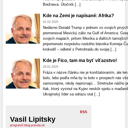
Brežneva. Útočník [...]
Kde na Zemi je napísané: Afrika?
01.02.2025
Nedávno Donald Trump v jednom zo svojich prvých
premenoval Mexický záliv na Gulf of America. Goo
svojich mapách, pritom Mexika a ďalších tamojších 
pripomenulo rozprávku ruského básnika Korneja Ču
krokodíl – odletel z Petrohradu do svojej [...]
Kde je Fico, tam ma byť víťazstvo!
28.01.2025
Fráza v názve článku nie je konštatovaním, ale len
bolo, lebo podľa mňa by to bolo v prospech nás vše
samozrejme, nikdy nepriznajú… Stretnutie nášho 
tlak, ktorý vyvinul na Kyjev neskôr spolu s maďars
Ukrajinský líder sa odrazu stal [...]
RSS
Vasil Lipitsky
program2.blog.pravda.sk