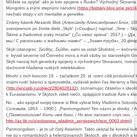
Môžete sa opýtať: ako je toto spojene s Rusko? Východný Slovania 
Mongolmi a inými stepnými národmi (
https://lipitskiy.blog.sme.sk/c
nechalo stopy v ich mentalite a genetike.
Známy básnik Alexandr Blok (
Алексaндр Алексaндрович Блок
, 18
zverejnenom pri živote diele „Skýti“ («
Скифы
») napísal: „Sme – Skýt
Šikmé a žiadostivé zraky mračia!“ („Čo vietor spieva“, 2017.) – (
Да,
мы,/ С раскосыми и жадными очами
!“ – „
Знамя труда
», 20
фев
Skýti (starogrec.
Σκύθης, Σκύθαι
, sami sa volali
Skolotoi
) — kočovníci
e. bývali severne od Čierneho mora a mali väzby so starovekým Gr
Skýti naozaj boli geneticky spojený s východnými Slovanami, romant
duchovné hľadania ruských intelektuálov.
Mnohí z nich koncom 19. – začiatkom 20. st. ostro cítili príslušnosť k 
známi ruskí básnici a spisovatelia, vydávali jeden čas literárny a fil
(
http://encspb.ru/object/2804028132
), zoznamujúc čitateľov s ideol
k Eurasianismu. V Skýtoch videli niečo, spájajúce tradície Ázie s k
No… ako epigraf svojej básne si Blok vybral linky Vladimíra Solovio
Соловьёв
, 1853. – 1900.): „Panmongolism! Ten názov je divoký, / A
(„
Панмонголизм! Хоть имя дико, / Но мне ласкает слух оно…
http://az.lib.ru/s/solowxew_wladimir_sergeewich/text_0060.shtml
).
Panmongolism – je to už čistý Asianism. Takto ukázal že korené kult
nie sú v romantických a helenizovaných Skýtoch, ale v divokých a kru