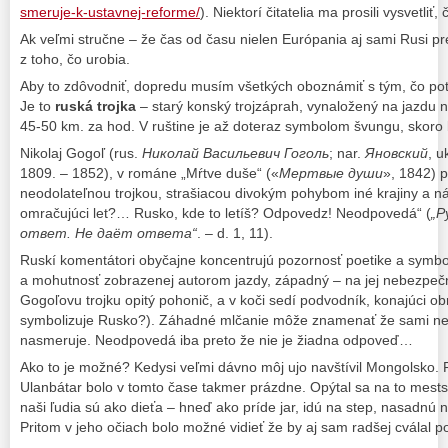
smeruje-k-ustavnej-reforme/
). Niektorí čitatelia ma prosili vysvetli
Ak veľmi stručne – že čas od času nielen Európania aj sami Rusi p
z toho, čo urobia.
Aby to zdôvodniť, dopredu musím všetkých oboznámiť s tým, čo potr
Je to
ruská trojka
– starý konský trojzáprah, vynaložený na jazdu n
45-50 km. za hod. V ruštine je až doteraz symbolom švungu, skoro
Nikolaj Gogoľ (rus.
Николай Васильевич Гоголь
; nar.
Яновский
, u
1809. – 1852), v románe „Mŕtve duše“ («
Мертвые души
», 1842) 
neodolateľnou trojkou, strašiacou divokým pohybom iné krajiny a 
omračujúci let?… Rusko, kde to letíš? Odpovedz! Neodpovedá“ (
„Р
ответ. Не даёт ответа“
. – d. 1, 11).
Ruskí komentátori obyčajne koncentrujú pozornosť poetike a symbo
a mohutnosť zobrazenej autorom jazdy, západný – na jej nebezpečn
Gogoľovu trojku opitý pohonič, a v koči sedí podvodník, konajúci ob
symbolizuje Rusko?). Záhadné mlčanie môže znamenať že sami nev
nasmeruje. Neodpovedá iba preto že nie je žiadna odpoveď…
Ako to je možné? Kedysi veľmi dávno môj ujo navštívil Mongolsko. 
Ulanbátar bolo v tomto čase takmer prázdne. Opýtal sa na to mest
naši ľudia sú ako dieťa – hneď ako príde jar, idú na step, nasadnú 
Pritom v jeho očiach bolo možné vidieť že by aj sam radšej cválal po 