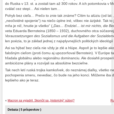
do Ruska v 13. st. a zostali tam až 300 rokov. A ich potomkovia v M
cválať cez stepi… Asi nielen tam…
Pohyb bez cieľa… Prečo to znie tak známe? Cítim tu alúziu (od lat. 
„neočividné spojenie“) na niečo úplne iné, vôbec nie ázijské. Tak to
mňa je nič, hnutie je všetko“ („
Das… Endziel… ist mir nichts, die B
veta Eduarda Bernsteina (1850 – 1932), duchovného otca súčasnej 
Voraussetzungen des Sozialismus und die Aufgaben der Sozialdem
len poézia, to je základ jednej z najvplyvnejších politických ideológií
Asi sa hýbať bez cieľa nie vždy je zlé a hlúpe. Aspoň je to lepšie a
falošným cieľom (proti čomu aj upozorňoval Bernstein). V Európe t
hľadala globálnu alebo regionálnu dominanciu. Ale dosiahli prosperit
ambiciózne plány a rozvíjali sa absolútne bezcieľne.
Tak nech letí ruská trojka kamkoľvek, do neznámej diaľky, všetko 
pochopenia smeru, nevediac, čo bude na jeho konci. Môžeme iba dú
lepšieho ako je teraz.
«
Macron sa vyjadril. Skončil sa „historický“ súboj?
Ru
Debata ( 5 príspevkov )