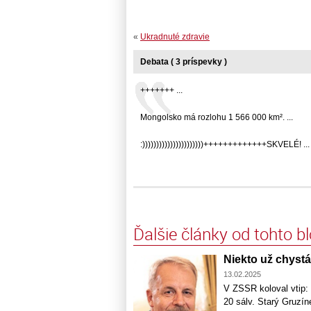
«
Ukradnuté zdravie
Debata ( 3 príspevky )
+++++++ ...
Mongolsko má rozlohu 1 566 000 km². ...
:))))))))))))))))))))))+++++++++++++SKVELÉ! ...
Ďalšie články od tohto b
Niekto už chystá 
13.02.2025
V ZSSR koloval vtip: 
20 sálv. Starý Gruzín