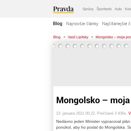
Správy
Športweb
Auto
Kok
Blog
Najnovšie články
Najčítanejšie č
Blog
>
Vasil Lipitsky
>
Mongolsko – moja po
Mongolsko – moja 
13. januára 2021 00:22
, Prečítané 3 430x,
V
Nedávno jeden Minister vypracoval plán 
ponúkol, aby ho poslal do Mongolska. 