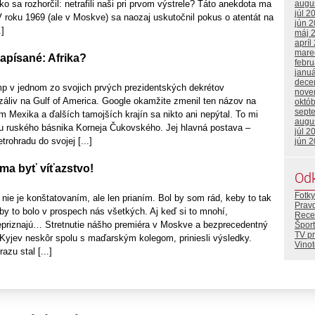
augu
ko sa rozhorčil: netrafili naši pri prvom výstrele? Táto anekdota ma
júl 2
 roku 1969 (ale v Moskve) sa naozaj uskutočnil pokus o atentát na
jún 
.]
máj 
apríl
mare
apísané: Afrika?
febr
janu
dece
 v jednom zo svojich prvých prezidentských dekrétov
nove
áliv na Gulf of America. Google okamžite zmenil ten názov na
októ
sept
m Mexika a ďalších tamojších krajín sa nikto ani nepýtal. To mi
augu
u ruského básnika Korneja Čukovského. Jej hlavná postava –
júl 2
trohradu do svojej [...]
jún 
 ma byť víťazstvo!
Od
Fotky
nie je konštatovaním, ale len prianím. Bol by som rád, keby to tak
Prav
by to bolo v prospech nás všetkých. Aj keď si to mnohí,
Rece
priznajú… Stretnutie nášho premiéra v Moskve a bezprecedentný
Šport
TV p
a Kyjev neskôr spolu s maďarským kolegom, priniesli výsledky.
Vino
azu stal [...]