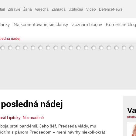
tail
Zdravie
Žena
Varecha
Záhrada
Užitočná
Video
DefenceNews
lánky
Najkomentovanejšie články
Zoznam blogov
Komerčné blog
sledná nádej
posledná nádej
Va
progr
asil Lipitsky
,
Nezaradené
boja proti pandémii. Jeho šéf, Predseda vlády, mu
Súcitím s pánom Predsedom – mení návrhy niekoľkokrát