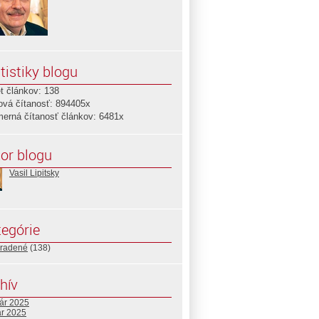
tistiky blogu
t článkov: 138
ová čítanosť: 894405x
merná čítanosť článkov: 6481x
or blogu
Vasil Lipitsky
egórie
radené
(138)
hív
uár 2025
ár 2025