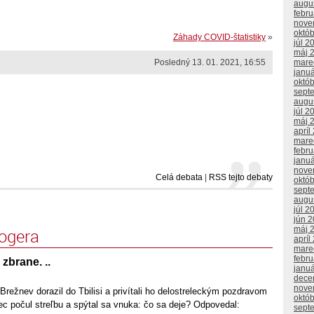
augu
febr
nove
októ
Záhady COVID-štatistiky
»
júl 2
máj 
mare
Posledný 13. 01. 2021, 16:55
janu
októ
sept
augu
júl 2
máj 
apríl
mare
febr
janu
nove
Celá debata
|
RSS tejto debaty
októ
sept
augu
júl 2
jún 
máj 
logera
apríl
mare
febr
zbrane. ..
janu
dece
nove
Brežnev dorazil do Tbilisi a privítali ho delostreleckým pozdravom
októ
ec počul streľbu a spýtal sa vnuka: čo sa deje? Odpovedal:
sept