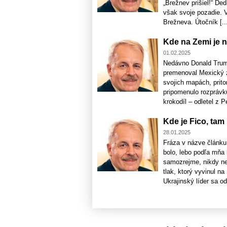
„Brežnev prišiel!“ Ded
však svoje pozadie. V
Brežneva. Útočník [..
Kde na Zemi je n
01.02.2025
Nedávno Donald Trump
premenoval Mexický z
svojich mapách, prito
pripomenulo rozprávk
krokodíl – odletel z Pe
Kde je Fico, tam
28.01.2025
Fráza v názve článku 
bolo, lebo podľa mňa 
samozrejme, nikdy ne
tlak, ktorý vyvinul n
Ukrajinský líder sa odr