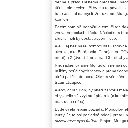
denne a preto ani nemá predstavu, načo 
účel – ale neviem, či by mu to povolil h
toho asi mal na mysli, že rozumní Mongo
koalície.
Potom som nič nepočul o tom, či ten do
znova neposlúchol šéfa. Následkom toho M
sľúbili, mali by dostať aspoň niečo.
Ale… aj bez našej pomoci našli správne r
skoršie, ako Európania. Chorých na COV
mení) a 2 (dve!!) úmrtia na 3,3 mil. ob
Nie, radšej by sme Mongolom nemali odp
milióny neúčinných testov a prenasledov
strčili paličku do nosa. Okrem všetkého, 
traumatizujúce.
Alebo, chráň Boh, by hneď zatvorili malé
obyvatelia sú zvyknutí piť arak (alkoholi
masťou a soľou)…
Bude oveľa lepšie požiadať Mongolov, ab
kurzy. Je to asi posledná nádej, preto
амжилтыг хүсч байна
! Prajem Mongol