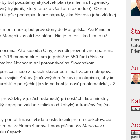
by bol použiteľný akýkoľvek plán (asi len na hygienicky
lavný hygienik, ktorý teraz o všetkom rozhoduje). Okrem
li lepšie pochopia dobré nápady, ako členovia jeho vládnej
kument naozaj bol prevedený do Mongolska. Asi Minister
Šta
ongoli zostali bez plánu. Nie je to fér – keď im to už
Poče
Celk
iešenia. Ako susedia Číny, zaviedli preventívne opatrenia
Prie
ID-19 momentálne tam je približne 550 ľudí (číslo sa
yvateľov. Nechcem ani porovnávať so Slovenskom.
Aut
orúčať niečo z našich skúseností. Inak začnú nakupovať
ať svojich Arátov (kočovných roľníkov) po stepiach, aby im
urobiť to pri rýchlej jazde na koni je dosť problematické, až
 prevádzky v jurtách (stanoch) pri cestách, kde miestny
Kat
cký napoj na základe mlieka od kobyly) a tradičný čaj (so
Neza
y pomohli našej vláde a uskutočnili pre ňu doškoľovacie
Arc
 urgentne začínam študovať mongolčinu.
Би Монголын
sku úspech!
febr
janu