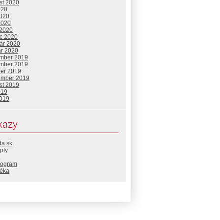
st 2020
020
2020
2020
 2020
c 2020
uár 2020
ár 2020
mber 2019
mber 2019
ber 2019
ember 2019
st 2019
019
2019
kazy
da.sk
pty
rogram
téka