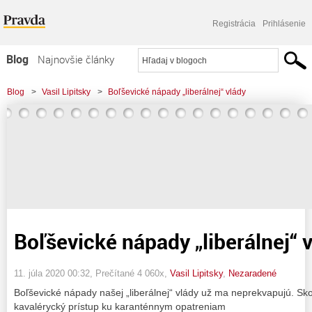
Registrácia
Prihlásenie
Blog
Najnovšie články
Najčítanejšie články
Blog
>
Vasil Lipitsky
>
Boľševické nápady „liberálnej“ vlády
Najkomentovanejšie články
Zoznam blogov
Komerčné blogy
Boľševické nápady „liberálnej“ 
11. júla 2020 00:32
, Prečítané 4 060x,
Vasil Lipitsky
,
Nezaradené
Boľševické nápady našej „liberálnej“ vlády už ma neprekvapujú. Sko
kavalérycký prístup ku karanténnym opatreniam