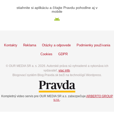
stiahnite si aplikáciu a čítajte Pravdu pohodlne aj v
mobile
Kontakty
Reklama
Otázky a odpovede
Podmienky používania
Cookies
GDPR
© OUR MEDIA SR a. s. 2026. Autorské práva sú vyhradené a vykonáva ich
vydavateľ,
viac info
.
Blogovací systém Blog.Pravda.sk beží na technológií Wordpress.
Kompletný video servis pre OUR MEDIA SR a.s. zabezpečuje
ARBERTO GROUP
s.r.o.
.