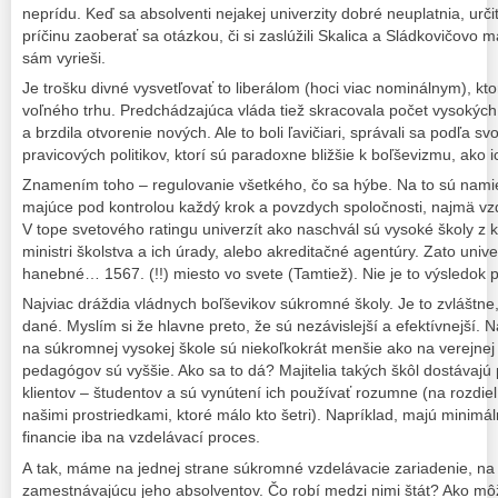
neprídu. Keď sa absolventi nejakej univerzity dobré neuplatnia, urč
príčinu zaoberať sa otázkou, či si zaslúžili Skalica a Sládkovičovo m
sám vyrieši.
Je trošku divné vysvetľovať to liberálom (hoci viac nominálnym), kt
voľného trhu. Predchádzajúca vláda tiež skracovala počet vysokýc
a brzdila otvorenie nových. Ale to boli ľavičiari, správali sa podľa 
pravicových politikov, ktorí sú paradoxne bližšie k boľševizmu, ako 
Znamením toho – regulovanie všetkého, čo sa hýbe. Na to sú namie
majúce pod kontrolou každý krok a povzdych spoločnosti, najmä vz
V tope svetového ratingu univerzít ako naschvál sú vysoké školy z k
ministri školstva a ich úrady, alebo akreditačné agentúry. Zato uni
hanebné… 1567. (!!) miesto vo svete (Tamtiež). Nie je to výsledok pr
Najviac dráždia vládnych boľševikov súkromné školy. Je to zvláštne
dané. Myslím si že hlavne preto, že sú nezávislejší a efektívnejší.
na súkromnej vysokej škole sú niekoľkokrát menšie ako na verejnej a
pedagógov sú vyššie. Ako sa to dá? Majitelia takých škôl dostávajú
klientov – študentov a sú vynútení ich používať rozumne (na rozdiel
našimi prostriedkami, ktoré málo kto šetri). Napríklad, majú minimál
financie iba na vzdelávací proces.
A tak, máme na jednej strane súkromné vzdelávacie zariadenie, na 
zamestnávajúcu jeho absolventov. Čo robí medzi nimi štát? Ako môž