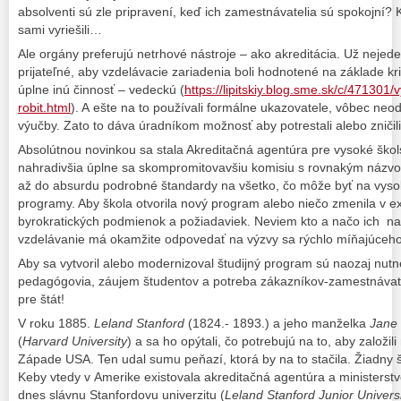
absolventi sú zle pripravení, keď ich zamestnávatelia sú spokojní? 
sami vyriešili…
Ale orgány preferujú netrhové nástroje – ako akreditácia. Už nejede
prijateľné, aby vzdelávacie zariadenia boli hodnotené na základe krit
úplne inú činnosť – vedeckú (
https://lipitskiy.blog.sme.sk/c/47130
robit.html
). A ešte na to používali formálne ukazovatele, vôbec neo
výučby. Zato to dáva úradníkom možnosť aby potrestali alebo zničil
Absolútnou novinkou sa stala Akreditačná agentúra pre vysoké škol
nahradivšia úplne sa skompromitovavšiu komisiu s rovnakým názvom
až do absurdu podrobné štandardy na všetko, čo môže byť na vysok
programy. Aby škola otvorila nový program alebo niečo zmenila v ex
byrokratických podmienok a požiadaviek. Neviem kto a načo ich nasá
vzdelávanie má okamžite odpovedať na výzvy sa rýchlo míňajúceho
Aby sa vytvoril alebo modernizoval študijný program sú naozaj nutné
pedagógovia, záujem študentov a potreba zákazníkov-zamestnávateľo
pre štát!
V roku 1885.
Leland Stanford
(1824.- 1893.) a jeho manželka
Jane
(
Harvard University
) a sa ho opýtali, čo potrebujú na to, aby založil
Západe USA. Ten udal sumu peňazí, ktorá by na to stačila. Žiadny š
Keby vtedy v Amerike existovala akreditačná agentúra a ministerstv
dnes slávnu Stanfordovu univerzitu (
Leland Stanford Junior Universi