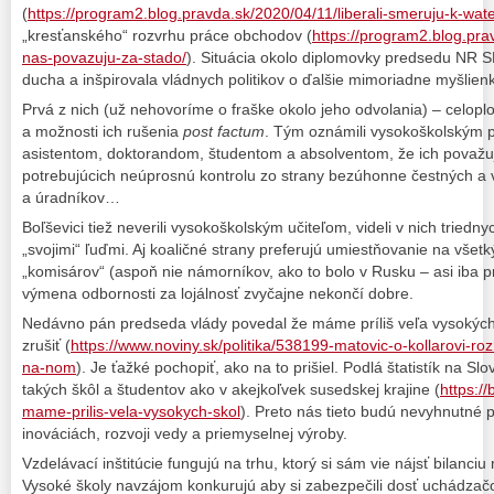
(
https://program2.blog.pravda.sk/2020/04/11/liberali-smeruju-k-wate
„kresťanského“ rozvrhu práce obchodov (
https://program2.blog.prav
nas-povazuju-za-stado/
). Situácia okolo diplomovky predsedu NR S
ducha a inšpirovala vládnych politikov o ďalšie mimoriadne myšlienk
Prvá z nich (už nehovoríme o fraške okolo jeho odvolania) – celop
a možnosti ich rušenia
post factum
. Tým oznámili vysokoškolským 
asistentom, doktorandom, študentom a absolventom, že ich považuj
potrebujúcich neúprosnú kontrolu zo strany bezúhonne čestných a 
a úradníkov…
Boľševici tiež neverili vysokoškolským učiteľom, videli v nich triedny
„svojimi“ ľuďmi. Aj koaličné strany preferujú umiestňovanie na všetký
„komisárov“ (aspoň nie námorníkov, ako to bolo v Rusku – asi iba p
výmena odbornosti za lojálnosť zvyčajne nekončí dobre.
Nedávno pán predseda vlády povedal že máme príliš veľa vysokých 
zrušiť (
https://www.noviny.sk/politika/538199-matovic-o-kollarovi-ro
na-nom
). Je ťažké pochopiť, ako na to prišiel. Podlá štatistík na Sl
takých škôl a študentov ako v akejkoľvek susedskej krajine (
https:/
mame-prilis-vela-vysokych-skol
). Preto nás tieto budú nevyhnutné 
inováciách, rozvoji vedy a priemyselnej výroby.
Vzdelávací inštitúcie fungujú na trhu, ktorý si sám vie nájsť bilanc
Vysoké školy navzájom konkurujú aby si zabezpečili dosť uchádzačo