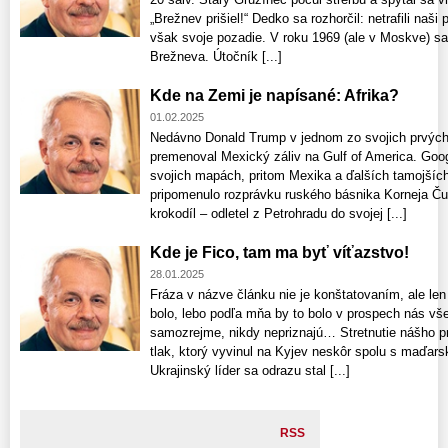
„Brežnev prišiel!“ Dedko sa rozhorčil: netrafili naš
však svoje pozadie. V roku 1969 (ale v Moskve) sa
Brežneva. Útočník [...]
Kde na Zemi je napísané: Afrika?
01.02.2025
Nedávno Donald Trump v jednom zo svojich prvých
premenoval Mexický záliv na Gulf of America. Goo
svojich mapách, pritom Mexika a ďalších tamojších 
pripomenulo rozprávku ruského básnika Korneja Ču
krokodíl – odletel z Petrohradu do svojej [...]
Kde je Fico, tam ma byť víťazstvo!
28.01.2025
Fráza v názve článku nie je konštatovaním, ale len
bolo, lebo podľa mňa by to bolo v prospech nás vše
samozrejme, nikdy nepriznajú… Stretnutie nášho 
tlak, ktorý vyvinul na Kyjev neskôr spolu s maďars
Ukrajinský líder sa odrazu stal [...]
RSS