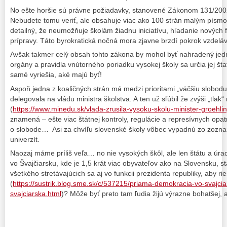
No ešte horšie sú právne požiadavky, stanovené Zákonom 131/200
Nebudete tomu veriť, ale obsahuje viac ako 100 strán malým písmo
detailný, že neumožňuje školám žiadnu iniciatívu, hľadanie nových 
prípravy. Táto byrokratická nočná mora zjavne brzdí pokrok vzdeláv
Avšak takmer celý obsah tohto zákona by mohol byť nahradený jedno
orgány a pravidla vnútorného poriadku vysokej školy sa určia jej šta
samé vyriešia, aké majú byť!
Aspoň jedna z koaličných strán má medzi prioritami „väčšiu slobodu“
delegovala na vládu ministra školstva. A ten už sľúbil že zvýši „tlak“
(
https://www.minedu.sk/vlada-zrusila-vysoku-skolu-minister-groehli
znamená – ešte viac štátnej kontroly, regulácie a represívnych opat
o slobode… Asi za chvíľu slovenské školy vôbec vypadnú zo zozna
univerzít.
Naozaj máme príliš veľa… no nie vysokých škôl, ale len štátu a úra
vo Švajčiarsku, kde je 1,5 krát viac obyvateľov ako na Slovensku, st
všetkého stretávajúcich sa aj vo funkcii prezidenta republiky, aby rie
(
https://sustrik.blog.sme.sk/c/537215/priama-demokracia-vo-svajci
svajciarska.html
)? Môže byť preto tam ľudia žijú výrazne bohatšej,