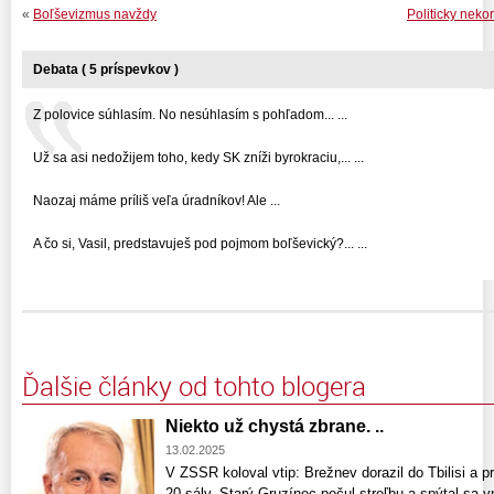
«
Boľševizmus navždy
Politicky neko
Debata ( 5 príspevkov )
Z polovice súhlasím. No nesúhlasím s pohľadom... ...
Už sa asi nedožijem toho, kedy SK zníži byrokraciu,... ...
Naozaj máme príliš veľa úradníkov! Ale ...
A čo si, Vasil, predstavuješ pod pojmom boľševický?... ...
Ďalšie články od tohto blogera
Niekto už chystá zbrane. ..
13.02.2025
V ZSSR koloval vtip: Brežnev dorazil do Tbilisi a p
20 sálv. Starý Gruzínec počul streľbu a spýtal sa 