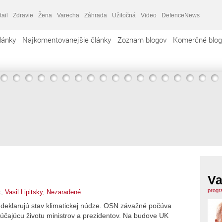
tail
Zdravie
Žena
Varecha
Záhrada
Užitočná
Video
DefenceNews
lánky
Najkomentovanejšie články
Zoznam blogov
Komerčné blog
Va
progr
x,
Vasil Lipitsky
,
Nezaradené
deklarujú stav klimatickej núdze. OSN závažné počúva
účajúcu životu ministrov a prezidentov. Na budove UK