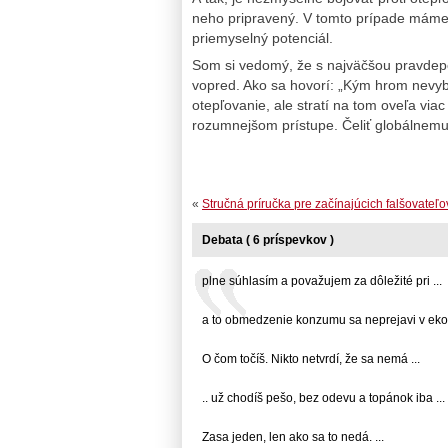
neho pripravený. V tomto prípade máme ša
priemyselný potenciál.
Som si vedomý, že s najväčšou pravdep
vopred. Ako sa hovorí: „Kým hrom nevybu
otepľovanie, ale stratí na tom oveľa viac 
rozumnejšom prístupe. Čeliť globálnemu
«
Stručná príručka pre začínajúcich falšovateľov
Debata ( 6 príspevkov )
plne súhlasím a považujem za dôležité pri ...
a to obmedzenie konzumu sa neprejavi v ekon
O čom točíš. Nikto netvrdí, že sa nemá ...
.. už chodíš pešo, bez odevu a topánok iba ...
Zasa jeden, len ako sa to nedá. ...