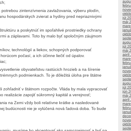
augu
ch;
febr
nove
potrebou zintenzívnenia zavlažovania, výberu plodín,
októ
anu hospodárskych zvierat a hydiny pred nepriaznivými
júl 2
máj 
mare
truktúru a poskytnúť im spoľahlivé prostriedky ochrany
janu
októ
armi a záplavami. Toto by malo byť spoločným záujmom
sept
augu
júl 2
íkov, technológií a liekov, schopných podporovať
máj 
apríl
horúcom počasí, a ich účinne liečiť od úpalov.
mare
iac;
febr
janu
ysvetlenie obyvateľstvu rastúcich hrozieb a na šírenie
nove
xtrémnych podmienkach. To je dôležitá úloha pre štátne
októ
sept
augu
júl 2
i zohľadniť v štátnom rozpočte. Vláda by mala vypracovať
jún 
 realizácie zapojiť súkromný kapitál a verejnosť;
máj 
apríl
ania na Zemi vždy boli relatívne krátke a nasledované
mare
febr
ej budúcnosti nie je vylúčená nová ľadová doba. To bude
janu
dece
nove
októ
sept
pľovaniu, musíme ho akceptovať ako samozrejmosť a byť na