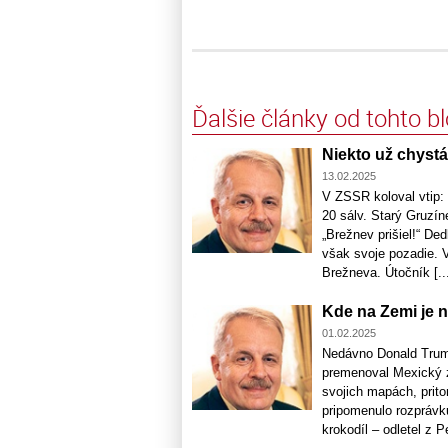
Ďalšie články od tohto b
Niekto už chystá 
13.02.2025
V ZSSR koloval vtip: 
20 sálv. Starý Gruzín
„Brežnev prišiel!“ Ded
však svoje pozadie. V
Brežneva. Útočník [..
Kde na Zemi je n
01.02.2025
Nedávno Donald Trump
premenoval Mexický z
svojich mapách, prito
pripomenulo rozprávk
krokodíl – odletel z Pe