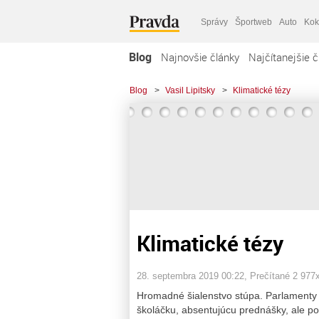
Správy
Športweb
Auto
Kok
Blog
Najnovšie články
Najčítanejšie č
Blog
>
Vasil Lipitsky
>
Klimatické tézy
Klimatické tézy
28. septembra 2019 00:22
, Prečítané 2 977
Hromadné šialenstvo stúpa. Parlamenty 
školáčku, absentujúcu prednášky, ale po