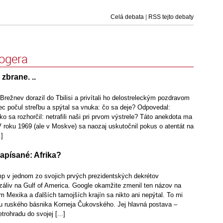
Celá debata
|
RSS tejto debaty
logera
zbrane. ..
Brežnev dorazil do Tbilisi a privítali ho delostreleckým pozdravom
ec počul streľbu a spýtal sa vnuka: čo sa deje? Odpovedal:
ko sa rozhorčil: netrafili naši pri prvom výstrele? Táto anekdota ma
 roku 1969 (ale v Moskve) sa naozaj uskutočnil pokus o atentát na
.]
apísané: Afrika?
 v jednom zo svojich prvých prezidentských dekrétov
áliv na Gulf of America. Google okamžite zmenil ten názov na
m Mexika a ďalších tamojších krajín sa nikto ani nepýtal. To mi
u ruského básnika Korneja Čukovského. Jej hlavná postava –
trohradu do svojej [...]