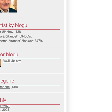
tistiky blogu
t článkov: 138
ová čítanosť: 894055x
merná čítanosť článkov: 6479x
or blogu
Vasil Lipitsky
egórie
radené
(138)
hív
uár 2025
ár 2025