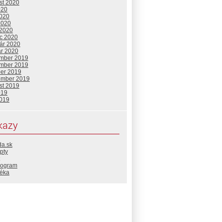
st 2020
020
2020
2020
 2020
c 2020
uár 2020
ár 2020
mber 2019
mber 2019
ber 2019
ember 2019
st 2019
019
2019
kazy
da.sk
pty
rogram
téka