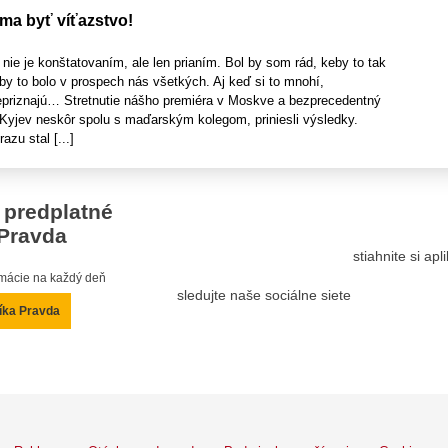
 ma byť víťazstvo!
nie je konštatovaním, ale len prianím. Bol by som rád, keby to tak
by to bolo v prospech nás všetkých. Aj keď si to mnohí,
priznajú… Stretnutie nášho premiéra v Moskve a bezprecedentný
a Kyjev neskôr spolu s maďarským kolegom, priniesli výsledky.
azu stal [...]
 predplatné
Pravda
stiahnite si ap
ormácie na každý deň
sledujte naše sociálne siete
íka Pravda