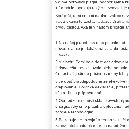
vidíme obrovský plagát: podporujeme kli
informácie, opakujú takýto nezmysel, je 
Keď prší, a mi sme si naplánovali exkur
vláda okamžite zastavila dážď. Druhá: 
prvou cestou. Aká je v našom prípade al
1.Na našej planéte sa deje globálne otep
pôvode, a nie je dokázaná viac ako osta
hrozby;
2.V histórii Zemi bolo dosť ochladzovaní
ľudstvo ešte neexistovalo alebo nemalo 
činnosti sú jedinou príčinou zmeny klímy
3.Je dosť pravdepodobné že akékoľvek ľu
otepľovanie. Politické deklarácie, protes
sústrediť na prípravu naň;
4.Obmedzenia emisií skleníkových plyn
energie. Aby sme prežili otepľovanie, ľu
zdroje a technológie;
5.Potrebujeme rozvíjať a realizovať účinn
zabezpečiť dostatok energie na udržanie