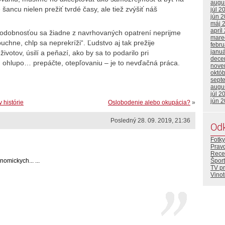
augu
ncu nielen prežiť tvrdé časy, ale tiež zvýšiť náš
júl 2
jún 
máj 
apríl
odobnosťou sa žiadne z navrhovaných opatrení neprijme
mare
chne, chlp sa neprekríži“. Ľudstvo aj tak prežije
febr
janu
životov, úsilí a peňazí, ako by sa to podarilo pri
dece
 ohlupo… prepáčte, otepľovaniu – je to nevďačná práca.
nove
októ
sept
augu
júl 2
jún 
 histórie
Oslobodenie alebo okupácia?
»
Posledný 28. 09. 2019, 21:36
Od
Fotky
Prav
Rece
omickych... ...
Šport
TV p
Vino