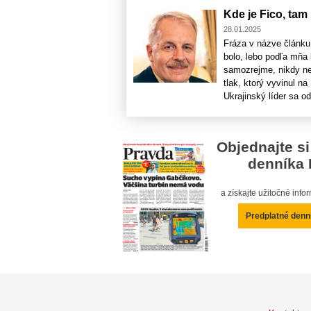
Kde je Fico, tam
28.01.2025
Fráza v názve článku 
bolo, lebo podľa mňa 
samozrejme, nikdy ne
tlak, ktorý vyvinul n
Ukrajinský líder sa odr
Objednajte si
denníka 
a získajte užitočné inf
Predplatné denn