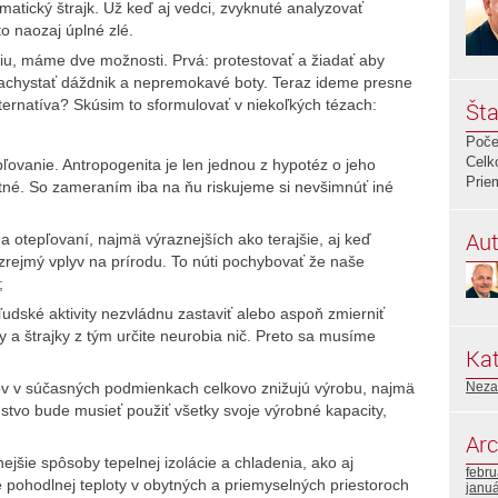
matický štrajk. Už keď aj vedci, zvyknuté analyzovať
to naozaj úplné zlé.
ziu, máme dve možnosti. Prvá: protestovať a žiadať aby
nachystať dáždnik a nepremokavé boty. Teraz ideme presne
ternatíva? Skúsim to sformulovať v niekoľkých tézach:
Šta
Poče
Celk
ľovanie. Antropogenita je len jednou z hypotéz o jeho
Prie
tné. So zameraním iba na ňu riskujeme si nevšimnúť iné
Aut
 a otepľovaní, najmä výraznejších ako terajšie, aj keď
zrejmý vplyv na prírodu. To núti pochybovať že naše
;
dské aktivity nezvládnu zastaviť alebo aspoň zmierniť
ty a štrajky z tým určite neurobia nič. Preto sa musíme
Kat
Neza
ov v súčasných podmienkach celkovo znižujú výrobu, najmä
dstvo bude musieť použiť všetky svoje výrobné kapacity,
Arc
ejšie spôsoby tepelnej izolácie a chladenia, ako aj
febr
 pohodlnej teploty v obytných a priemyselných priestoroch
janu