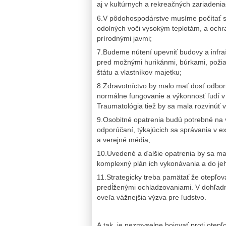
aj v kultúrnych a rekreačných zariadenia
6.V pôdohospodárstve musíme počítať s 
odolných voči vysokým teplotám, a ochr
prírodnými javmi;
7.Budeme nútení upevniť budovy a infraš
pred možnými hurikánmi, búrkami, poži
štátu a vlastníkov majetku;
8.Zdravotníctvo by malo mať dosť odborn
normálne fungovanie a výkonnosť ľudí v 
Traumatológia tiež by sa mala rozvinúť v
9.Osobitné opatrenia budú potrebné na v
odporúčaní, týkajúcich sa správania v e
a verejné média;
10.Uvedené a ďalšie opatrenia by sa mal
komplexný plán ich vykonávania a do jeho
11.Strategicky treba pamätať že otepľov
predĺženými ochladzovaniami. V dohľadn
oveľa vážnejšia výzva pre ľudstvo.
A tak, je nezmyselne bojovať proti ote