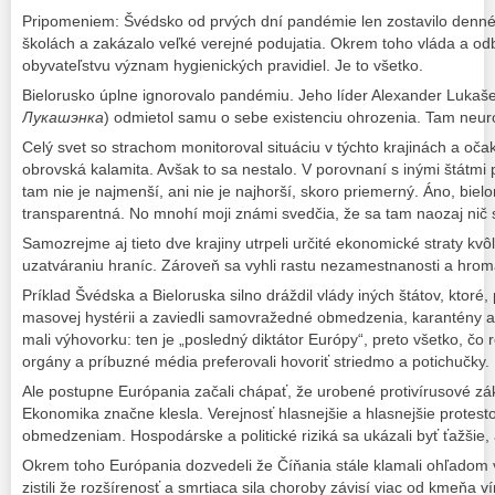
Pripomeniem: Švédsko od prvých dní pandémie len zostavilo denné
školách a zakázalo veľké verejné podujatia. Okrem toho vláda a odb
obyvateľstvu význam hygienických pravidiel. Je to všetko.
Bielorusko úplne ignorovalo pandémiu. Jeho líder Alexander Lukaš
Лукашэнка
) odmietol samu o sebe existenciu ohrozenia. Tam neuro
Celý svet so strachom monitoroval situáciu v týchto krajinách a oč
obrovská kalamita. Avšak to sa nestalo. V porovnaní s inými štátm
tam nie je najmenší, ani nie je najhorší, skoro priemerný. Áno, bielor
transparentná. No mnohí moji známi svedčia, že sa tam naozaj nič 
Samozrejme aj tieto dve krajiny utrpeli určité ekonomické straty kvôl
uzatváraniu hraníc. Zároveň sa vyhli rastu nezamestnanosti a hro
Príklad Švédska a Bieloruska silno dráždil vlády iných štátov, ktoré
masovej hystérii a zaviedli samovražedné obmedzenia, karantény 
mali výhovorku: ten je „posledný diktátor Európy“, preto všetko, čo 
orgány a príbuzné média preferovali hovoriť striedmo a potichučky.
Ale postupne Európania začali chápať, že urobené protivírusové zákro
Ekonomika značne klesla. Verejnosť hlasnejšie a hlasnejšie protest
obmedzeniam. Hospodárske a politické riziká sa ukázali byť ťažšie,
Okrem toho Európania dozvedeli že Číňania stále klamali ohľadom ví
zistili že rozšírenosť a smrtiaca sila choroby závisí viac od kmeňa 