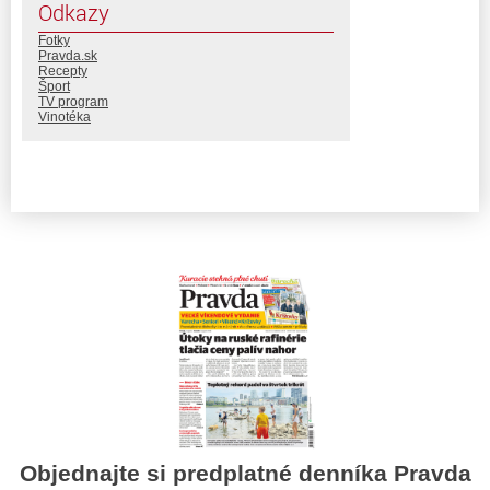
Odkazy
Fotky
Pravda.sk
Recepty
Šport
TV program
Vinotéka
Objednajte si predplatné denníka Pravda