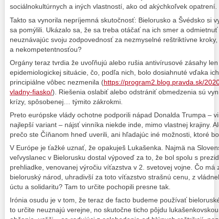
sociálnokultúrnych a iných vlastností, ako od akýchkoľvek opatrení.
Takto sa vynorila nepríjemná skutočnosť: Bielorusko a Švédsko si vy
sa pomýlili. Ukázalo sa, že sa treba otáčať na ich smer a odmietnuť č
neuznávajúc svoju zodpovednosť za nezmyselné reštriktívne kroky,
a nekompetentnosťou?
Orgány teraz tvrdia že uvoľňujú alebo rušia antivírusové zásahy len 
epidemiologickej situácie, čo, podľa nich, bolo dosiahnuté vďaka ich
principiálne vôbec nezmenila (
https://program2.blog.pravda.sk/202
vladny-fiasko/
). Riešenia oslabiť alebo odstrániť obmedzenia sú vy
krízy, spôsobenej… týmito zákrokmi.
Preto európske vlády ochotne podporili nápad Donalda Trumpa – vin
najlepší variant – nájsť vinníka niekde inde, mimo vlastnej krajiny. 
prečo ste Číňanom hneď uverili, ani hľadajúc iné možnosti, ktoré bo
V Európe je ťažké uznať, že opakuješ Lukašenka. Najmä na Slovens
veľvyslanec v Bielorusku dostal výpoveď za to, že bol spolu s prezid
prehliadke, venovanej výročiu víťazstva v 2. svetovej vojne. Čo m
bieloruský národ, uhradivší za toto víťazstvo strašnú cenu, z vládne
úctu a solidaritu? Tam to určite pochopili presne tak.
Irónia osudu je v tom, že teraz de facto budeme používať bielorusk
to určite neuznajú verejne, no skutočne ticho pôjdu lukašenkovskou