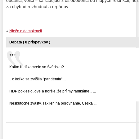
občania, voliči – sa radujúci z oslobodenia od hlúpych reštrikcií, ne
za chybné rozhodnutia orgánov.
«
Niečo o demokracii
Debata ( 8 príspevkov )
+++ ...
Koľko ľudí zomrelo vo Švédsku? ...
.. o koľko sa zvýšila "pandémia" ...
HDP pokleslo, oveľa horšie, že príjmy radikálne... ...
Neskutocne zvasty. Tak len na porovnanie. Ceska ...