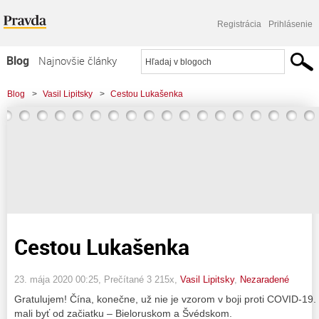
Registrácia
Prihlásenie
Blog
Najnovšie články
Najčítanejšie články
Blog
>
Vasil Lipitsky
>
Cestou Lukašenka
Najkomentovanejšie články
Zoznam blogov
Komerčné blogy
Cestou Lukašenka
23. mája 2020 00:25
, Prečítané 3 215x,
Vasil Lipitsky
,
Nezaradené
Gratulujem! Čína, konečne, už nie je vzorom v boji proti COVID-19. 
mali byť od začiatku – Bieloruskom a Švédskom.