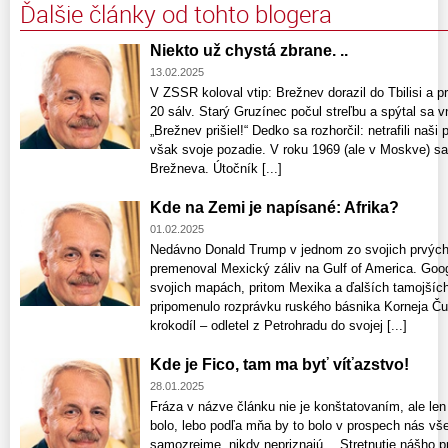
Ďalšie články od tohto blogera
Niekto už chystá zbrane. ..
13.02.2025
V ZSSR koloval vtip: Brežnev dorazil do Tbilisi a p
20 sálv. Starý Gruzínec počul streľbu a spýtal sa 
„Brežnev prišiel!“ Dedko sa rozhorčil: netrafili naš
však svoje pozadie. V roku 1969 (ale v Moskve) sa
Brežneva. Útočník [...]
Kde na Zemi je napísané: Afrika?
01.02.2025
Nedávno Donald Trump v jednom zo svojich prvých
premenoval Mexický záliv na Gulf of America. Goo
svojich mapách, pritom Mexika a ďalších tamojších 
pripomenulo rozprávku ruského básnika Korneja Ču
krokodíl – odletel z Petrohradu do svojej [...]
Kde je Fico, tam ma byť víťazstvo!
28.01.2025
Fráza v názve článku nie je konštatovaním, ale len
bolo, lebo podľa mňa by to bolo v prospech nás vše
samozrejme, nikdy nepriznajú… Stretnutie nášho 