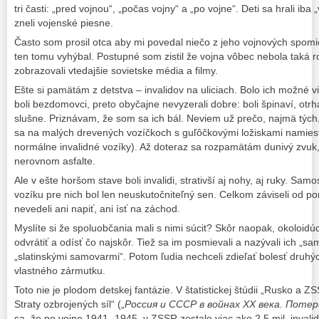
tri časti: „pred vojnou“, „počas vojny“ a „po vojne“. Deti sa hrali iba
zneli vojenské piesne.
Často som prosil otca aby mi povedal niečo z jeho vojnových spom
ten tomu vyhýbal. Postupné som zistil že vojna vôbec nebola taká r
zobrazovali vtedajšie sovietske média a filmy.
Ešte si pamätám z detstva – invalidov na uliciach. Bolo ich možné v
boli bezdomovci, preto obyčajne nevyzerali dobre: boli špinaví, otrha
slušne. Priznávam, že som sa ich bál. Neviem už prečo, najmä tých,
sa na malých drevených vozíčkoch s guľôčkovými ložiskami namiest
normálne invalidné vozíky). Až doteraz sa rozpamätám dunivý zvuk
nerovnom asfalte.
Ale v ešte horšom stave boli invalidi, strativší aj nohy, aj ruky. S
vozíku pre nich bol len neuskutočniteľný sen. Celkom záviseli od po
nevedeli ani napiť, ani ísť na záchod.
Myslíte si že spoluobčania mali s nimi súcit? Skôr naopak, okoloidúci
odvrátiť a odísť čo najskôr. Tiež sa im posmievali a nazývali ich „s
„slatinskými samovarmi“. Potom ľudia nechceli zdieľať bolesť druhýc
vlastného zármutku.
Toto nie je plodom detskej fantázie. V štatistickej štúdii „Rusko a 
Straty ozbrojených síl“ („
Россия и СССР в войнах XX века. Потер
sa, že po vojne 1941.-1945. v ZSSR zostalo viac ako 2.5 mil. invalid