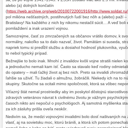
alebo (a) dolných končatín
(
https://web.archive.org/web/20100722001916/http://www.soldat.ru/
pol milióna nešťastných, postihnutých ľudí bez nôh a (alebo) paží – 
Bratislavy! Na každého z nich by nikomu nestačil súcit… A veď boli 
pomliaždení a inak urazení vojnou.
Samozrejme, časť zo zmrzačených sa občanov vrátilo domov, k svoj
normálny, nakoľko sa to dalo nazvať, život. Pamätám si suseda, str
napriek tomu si predĺžil službu a dosiahol hodnosť plukovníka, vyu
to nebol typický prípad.
Bežnejšie to bolo inak. Mnohí z invalidov kvôli vojne stratili nielen k
a jednoducho nemali kam ísť. Často sa stavalo keď rodiny odmietali
do opatery – mali ťažký život aj bez nich. Preto sa invalidi zhromaž
ľahšie sa uživiť. Tu žiadali o almužnu, žobráčili. Niekedy ich na to nú
skupiny. Skutočne sa ocitali mimo spoločnosti, ktorá sa vôbec neponá
Víťazný štát nemal prostriedky aby im poskytol dôstojnú starostlivos
zdravých veteránov návrat k civilnému životu je vážnym psychickým
časoch nikto ani nepočul o psychológoch. Aj samotná myšlienka star
za ich zásluhy prišla oveľa neskôr.
Nedivím sa, že medzi vojnovými invalidmi bolo dosť naštvaných na 
vlasť, aj na sovietsku moc, ktorú bránili, a ktorá ich potom ponech
nemali čoho a koho sa báť, preto vyjadrovali svoju nespokojnosť hla