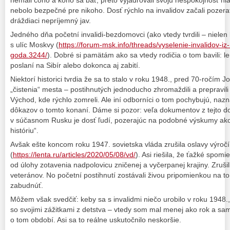
nebolo bezpečné pre nikoho. Dosť rýchlo na invalidov začali pozer
dráždiaci nepríjemný jav.
Jedného dňa početní invalidi-bezdomovci (ako vtedy tvrdili – niele
s ulíc Moskvy (
https://forum-msk.info/threads/vyselenie-invalidov-
goda.3244/
). Dobré si pamätám ako sa vtedy rodičia o tom bavili: l
poslaní na Sibír alebo dokonca aj zabití.
Niektorí historici tvrdia že sa to stalo v roku 1948., pred 70-ročím J
„čistenia“ mesta – postihnutých jednoducho zhromaždili a prepravil
Východ, kde rýchlo zomreli. Ale iní odborníci o tom pochybujú, na
dôkazov o tomto konaní. Dáme si pozor: veľa dokumentov z tejto do
v súčasnom Rusku je dosť ľudí, pozerajúc na podobné výskumy ako
históriu“.
Avšak ešte koncom roku 1947. sovietska vláda zrušila oslavy výročí
(
https://lenta.ru/articles/2020/05/08/vd/
). Asi riešila, že ťažké spom
od úlohy zotavenia nadpolovicu zničenej a vyčerpanej krajiny. Zruši
veteránov. No početní postihnutí zostávali živou pripomienkou na to
zabudnúť.
Môžem však svedčiť: keby sa s invalidmi niečo urobilo v roku 1948.
so svojimi zážitkami z detstva – vtedy som mal menej ako rok a s
o tom období. Asi sa to reálne uskutočnilo neskoršie.