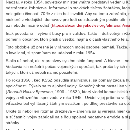
Naozaj, v roku 1954. sovietsky minister vnútra predstavil vedeniu 
odstránenie žobráctva. Informoval o stovkách tisícov žobrákov, ktorí
nelegálnu činnosť. 70 % z nich boli invalidi. Aby sa tomu zabránilo,
niektoré z vtedajších domovov pre ľudí so zdravotným postihnutím na
už nebude možné odísť (
https://alexanderyakovlev.org/almanah/i
Inak povedané – vytvoriť basy pre invalidov. Takto – doživotným vä
odmenili občanov, ktorí prišli o všetko, najmä o časti vlastného tela,
Toto obdobie už presné je v rámcoch mojej osobnej pamäti. Takže, č
s invalidmi, si spomínam na udalosti z roku 1954.
Stalin už nebol, ale represívny systém stále fungoval. A hlavne – n
Vodcovia ich nešetrili počas vojenských operácií, tak prečo by ich ma
takých, ktorí už neboli na nič použiteľní.
Po roku 1956., keď KSSZ odsúdila stalinizmus, sa pomaly začala h
spoločnosti. Týkalo sa to aj obetí vojny. Konečný obrat nastal len 
(
Леонид Ильич Брежнев
, 1906.- 1982.), ktorý viedol komunistick
vojny a víťazného sprievodu v roku 1945.. Uvidel v jej príbehu veľký
víťazstva bol vyhlásený štátnym sviatkom, po dlhej prestávke sa opä
Určite to nebol len rozmar Brežneva – zmenila sa aj verejná mienk
a súčasníci vojny zabúdali na s ňou spojené negatívne emócie a si p
stránky.