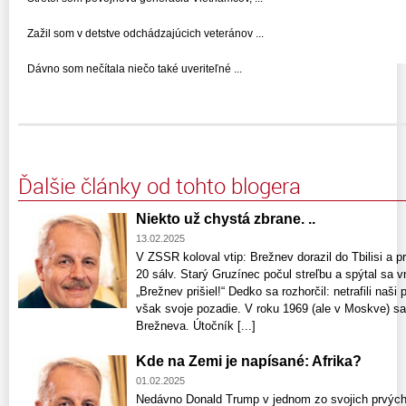
Zažil som v detstve odchádzajúcich veteránov ...
Dávno som nečítala niečo také uveriteľné ...
Ďalšie články od tohto blogera
Niekto už chystá zbrane. ..
13.02.2025
V ZSSR koloval vtip: Brežnev dorazil do Tbilisi a p
20 sálv. Starý Gruzínec počul streľbu a spýtal sa 
„Brežnev prišiel!“ Dedko sa rozhorčil: netrafili naš
však svoje pozadie. V roku 1969 (ale v Moskve) sa
Brežneva. Útočník [...]
Kde na Zemi je napísané: Afrika?
01.02.2025
Nedávno Donald Trump v jednom zo svojich prvých