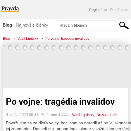
Registrácia
Prihlásenie
Blog
Najnovšie články
Najčítanejšie články
Blog
>
Vasil Lipitsky
>
Po vojne: tragédia invalidov
Najkomentovanejšie články
Zoznam blogov
Komerčné blogy
Po vojne: tragédia invalidov
9. mája 2020 00:41
, Prečítané 4 444x,
Vasil Lipitsky
,
Nezaradené
Považujem sa za dieťa vojny, hoci som sa narodil až po jej skončen
jej znamením. Dospelí si ju pripomínali takmer v každej konverzácii,