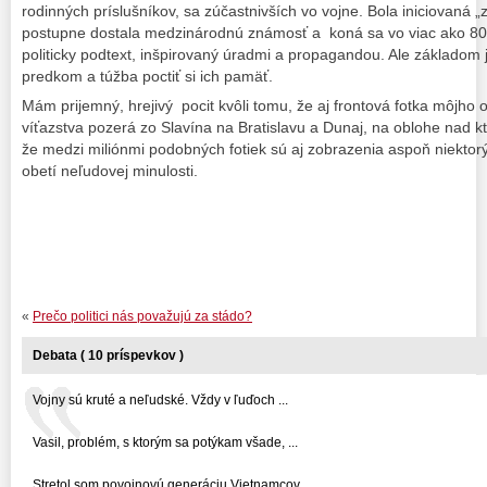
rodinných príslušníkov, sa zúčastnivších vo vojne. Bola iniciovaná 
postupne dostala medzinárodnú známosť a koná sa vo viac ako 80 kra
politicky podtext, inšpirovaný úradmi a propagandou. Ale základom j
predkom a túžba poctiť si ich pamäť.
Mám prijemný, hrejivý pocit kvôli tomu, že aj frontová fotka môjho 
víťazstva pozerá zo Slavína na Bratislavu a Dunaj, na oblohe nad k
že medzi miliónmi podobných fotiek sú aj zobrazenia aspoň niektor
obetí neľudovej minulosti.
«
Prečo politici nás považujú za stádo?
Debata ( 10 príspevkov )
Vojny sú kruté a neľudské. Vždy v ľuďoch ...
Vasil, problém, s ktorým sa potýkam všade, ...
Stretol som povojnovú generáciu Vietnamcov, ...