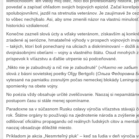
Mimochodom: len vtedy môj otec, hoci bol profesionálny historik, pr
povedať a zapísať ohľadom svojich bojových epizód. Začal korešpo
spolubojovníkmi, jazdil na stretnutia veteránov. Je zaujímavé že c
to vôbec nechýbalo. Asi, aby sme zmenili názor na vlastnú minulosť
historickú vzdialenosť.
Konečne zazneli slová úcty a vďaky veteránom, získavším aj konkré
zriadené aj seriózne, hmatateľné výhody v prospech vojnových inval
– takých, ktorí boli ponechaný na uliciach a diskriminovaní – dožili až
dvojnásobnými obeťami – vojny a vlastného štátu. Osud mnohých z 
príspevok k víťazstvu a ďalšie utrpenie sú podceňované.
„Nikto nie je zabudnutý a nič nie je zabudnuté“ («
Никто не забыт 
slová z básni sovietskej poetky Oľgy Bertgoľc (
Ольга Федоровна 
vytesané na pamiatku zosnulým počas nemeckej blokády Leningrad
spomienky na obete vojny.
No poézia vždy obsahuje určité zveličovanie. Naozaj si nepamätáme
postupom času si stále menej spomíname.
Paradoxne sa v súčasnom Rusku oslavy výročia víťazstva stávajú č
rok. Štátne orgány to používajú na zjednotenie národa a zvýšenie 
odlišovať oficiálnu propagandu od reálnych ľudských citov a mentali
naozaj obsadzuje dôležité miesto.
Príkladom je akcia „Nesmrteľný pluk“ – keď sa ľudia v deň výročia 