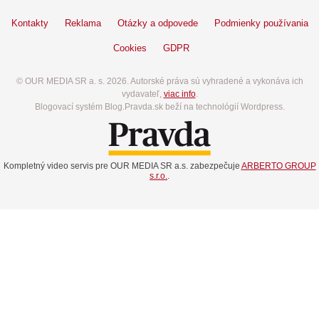
Kontakty
Reklama
Otázky a odpovede
Podmienky používania
Cookies
GDPR
© OUR MEDIA SR a. s. 2026. Autorské práva sú vyhradené a vykonáva ich
vydavateľ,
viac info
.
Blogovací systém Blog.Pravda.sk beží na technológií Wordpress.
Kompletný video servis pre OUR MEDIA SR a.s. zabezpečuje
ARBERTO GROUP
s.r.o.
.