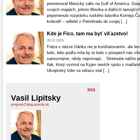
premenoval Mexický záliv na Gulf of America. Goo
svojich mapách, pritom Mexika a ďalších tamojších 
pripomenulo rozprávku ruského básnika Korneja Ču
krokodíl – odletel z Petrohradu do svojej [...]
Kde je Fico, tam ma byť víťazstvo!
28.01.2025
Fráza v názve článku nie je konštatovaním, ale len
bolo, lebo podľa mňa by to bolo v prospech nás vše
samozrejme, nikdy nepriznajú… Stretnutie nášho 
tlak, ktorý vyvinul na Kyjev neskôr spolu s maďars
Ukrajinský líder sa odrazu stal [...]
RSS
Vasil Lipitsky
program2.blog.pravda.sk