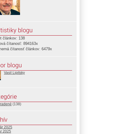
tistiky blogu
t článkov: 138
ová čítanosť: 894163x
merná čítanosť článkov: 6479x
or blogu
Vasil Lipitsky
egórie
radené
(138)
hív
uár 2025
ár 2025