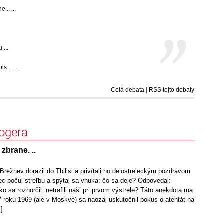
... ...
 ...
.... ...
Celá debata
|
RSS tejto debaty
logera
zbrane. ..
Brežnev dorazil do Tbilisi a privítali ho delostreleckým pozdravom
ec počul streľbu a spýtal sa vnuka: čo sa deje? Odpovedal:
ko sa rozhorčil: netrafili naši pri prvom výstrele? Táto anekdota ma
 roku 1969 (ale v Moskve) sa naozaj uskutočnil pokus o atentát na
.]