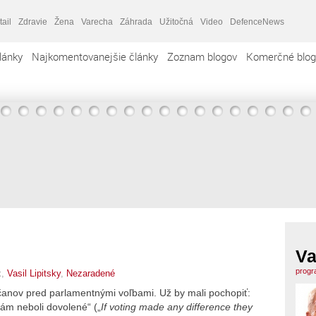
tail
Zdravie
Žena
Varecha
Záhrada
Užitočná
Video
DefenceNews
lánky
Najkomentovanejšie články
Zoznam blogov
Komerčné blog
Va
progr
x,
Vasil Lipitsky
,
Nezaradené
čanov pred parlamentnými voľbami. Už by mali pochopiť:
nám neboli dovolené“ („
If voting made any difference they