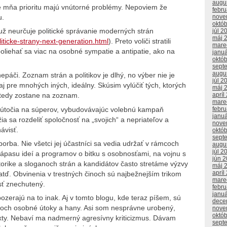
augu
e mňa prioritu majú vnútorné problémy. Nepoviem že
febr
nove
u.
októ
ž neurčuje politické správanie moderných strán
júl 2
máj 
liticke-strany-next-generation.html
). Preto voliči stratili
mare
oliehať sa viac na osobné sympatie a antipatie, ako na
janu
októ
sept
augu
epáči. Zoznam strán a politikov je dlhý, no výber nie je
júl 2
aj pre mnohých iných, ideálny. Skúsim vylúčiť tých, ktorých
máj 
apríl
a vtedy zostane na zoznam.
mare
e útočia na súperov, vybudovávajúc volebnú kampaň
febr
janu
a sa rozdeliť spoločnosť na „svojich“ a nepriateľov a
nove
ávisť.
októ
sept
borba. Nie všetci jej účastníci sa vedia udržať v rámcoch
augu
júl 2
zápasu ideí a programov o bitku s osobnosťami, na vojnu s
jún 
torike a sloganoch strán a kandidátov často stretáme výzvy
máj 
apríl
“ atď. Obvinenia v trestných činoch sú najbežnejším trikom
mare
sť znechutený.
febr
janu
erajú na to inak. Aj v tomto blogu, kde teraz píšem, sú
dece
zvoch osobné útoky a hany. Asi som nesprávne urobený,
nove
októ
xty. Nebaví ma nadmerný agresívny kriticizmus. Dávam
sept