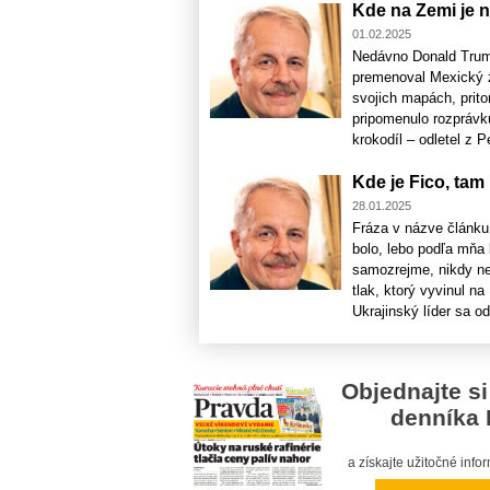
Kde na Zemi je n
01.02.2025
Nedávno Donald Trump
premenoval Mexický z
svojich mapách, prito
pripomenulo rozprávk
krokodíl – odletel z Pe
Kde je Fico, tam
28.01.2025
Fráza v názve článku 
bolo, lebo podľa mňa 
samozrejme, nikdy ne
tlak, ktorý vyvinul n
Ukrajinský líder sa odr
Objednajte si
denníka 
a získajte užitočné inf