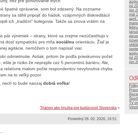
luhy, než pre ponižovanie iných.
augu
júl 2
pické špatné správanie, som bol zdesený. Na zozname
jún 
máj 
rany sa stihli pripojiť do hádok, vzájomných diskreditácií
apríl
pili ich „tradiční“ kolegovia. Takže sa znova vrátim na
mare
febr
janu
e je pár výnimiek – strany, ktoré sa zrejme nezúčastňujú v
dece
nove
h má dosť sympatickú pre mňa
sociálnu
orientáciu. Žiaľ je
októ
bnej agitácie, nemôžem o tom napísať viac
sept
augu
sobí odmietnutie. Avšak, pritom že podľa prieskumov počet
júl 2
jún 
, ešte je riziko že neprejde cez 5 percentnú bariéru. Ale,
 na relatívne malom počte respondentov nevyhnutná chyba
vam na to veľký pozor.
Od
, nech to bude naozaj
dobrá voľba
!
Fotky
Prav
Rece
Šport
TV p
Vino
Trianon ako hrozba pre budúcnosť Slovenska
»
Posledný 26. 02. 2020, 16:51
..