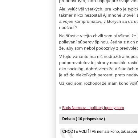
prednosť tým, ktorí uspejú pre svoje zás
Ale, vylúčivší všetkých, pre koho je ty
takmer nikto nezostal! Aj mnohé „nové“ st
a vojen kompromatov, v ktorých sa už uto
neúčasť?
Na šťastie v tejto chvíli som si všimol ž
polievaní súperov špinou. Jedna z nic
že, aby som nebol podozrivý z predvole
V tejto variante ma nič nedráždi a nepô
podporovateľov tej strany neustále rastie
ako sociológ, dobré viem že v štúdiách
je až do niekoľkých percent, preto nedá
Už keď som rozhodol že mám koho voliť
«
Boris Nemcov – politický toponymum
Debata ( 10 príspevkov )
CHODTE VOLIŤ ! Ak nemáte koho, tak aspoň .