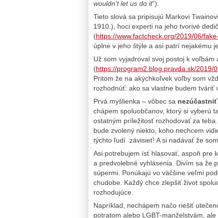
wouldn’t let us do it
“).
Tieto slová sa pripisujú Markovi Twainovi
1910.), hoci experti na jeho tvorivé dedi
(
https://www.factcheck.org/2019/06/fak
úplne v jeho štýle a asi patrí nejakému
Už som vyjadroval svoj postoj k voľbám 
(
https://program2.blog.pravda.sk/2019/
Pritom že na akýchkoľvek voľby som vždy
rozhodnúť: ako sa vlastne budem tváriť 
Prvá myšlienka – vôbec sa
nezúčastniť
chápem spoluobčanov, ktorý si vyberú t
ostatným príležitosť rozhodovať za teba
bude zvolený niekto, koho nechcem vidi
týchto ľudí závisieť! A si nadávať že som
Asi potrebujem ísť hlasovať, aspoň pre
a predvolebné vyhlásenia. Divím sa že p
súpermi. Ponúkajú vo väčšine veľmi podob
chudobe. Každý chce zlepšiť život spoluo
rozhodujúce.
Napríklad, nechápem načo riešiť utečen
potratom alebo LGBT-manželstvám, ale z