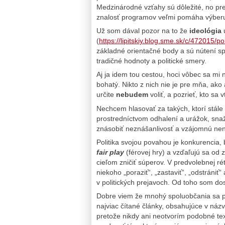
Medzinárodné vzťahy sú dôležité, no pr
znalosť programov veľmi pomáha výber
Už som dával pozor na to že
ideológia
u
(
https://lipitskiy.blog.sme.sk/c/472015/po
základné orientačné body a sú nútení sp
tradičné hodnoty a politické smery.
Aj ja idem tou cestou, hoci vôbec sa mi n
bohatý. Nikto z nich nie je pre mňa, ako 
určite
nebudem
voliť, a pozrieť, kto s
Nechcem hlasovať za takých, ktorí stál
prostredníctvom odhalení a urážok, snaži
znásobiť neznášanlivosť a vzájomnú nen
Politika svojou povahou je konkurencia, 
fair play
(férovej hry) a vzďaľujú sa od 
cieľom zničiť súperov. V predvolebnej ré
niekoho „poraziť“, „zastaviť“, „odstrániť
v politických prejavoch. Od toho som do
Dobre viem že mnohý spoluobčania sa poz
najviac čítané články, obsahujúce v ná
pretože nikdy ani neotvorím podobné te