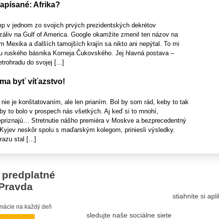
apísané: Afrika?
 v jednom zo svojich prvých prezidentských dekrétov
áliv na Gulf of America. Google okamžite zmenil ten názov na
m Mexika a ďalších tamojších krajín sa nikto ani nepýtal. To mi
u ruského básnika Korneja Čukovského. Jej hlavná postava –
trohradu do svojej [...]
 ma byť víťazstvo!
nie je konštatovaním, ale len prianím. Bol by som rád, keby to tak
by to bolo v prospech nás všetkých. Aj keď si to mnohí,
priznajú… Stretnutie nášho premiéra v Moskve a bezprecedentný
a Kyjev neskôr spolu s maďarským kolegom, priniesli výsledky.
azu stal [...]
 predplatné
Pravda
stiahnite si ap
ormácie na každý deň
sledujte naše sociálne siete