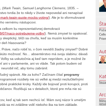
, (
Mark Twain, Samuel Langhorne Clemens
, 1835. –
čstvo tvrdia že to nikdy v živote nepovedal ani nenapísal
e-mark-twain-quote-mocks-voting/
). Ale je to sformulované
 jeho vernému nástupcovi.
Šta
a celkom ku reprezentatívnej demokracii
Poče
09/07/naco-potrebujeme-volby/
). Nemá zmysel to opakovať.
Celk
 skeptický, blíži sa chvíľa, keď sa musím konkrétne
Prie
v deň hlasovania?
. Práve, načo robiť to, v čom nevidíš žiadny zmysel? Dobré
Aut
akúto možnosť. No… absentérstvo má svoju slabinu: dávaš
. Voľby sa uskutočnia aj keď tam neprídem, a je možné že
eť ani v parlamente, ani vo vláde. Tak potom budem od
 neurobil nič, aby tomu zabránil.
 kľudný spánok. Ale za koho? Začínam čítať
programy
Kat
rogramové rozdiely nie sú veľké aj medzi nezlučiteľnými
Neza
né praktické kroky. Každý ide bojovať proti korupcii, proti
bčanov. Rozlišujú sa v detailoch, ktoré pre mňa nie sú
Arc
cov, keď aj tak sem nechcú ísť. Mám svoj názor k umelým
febr
janu
dá sa mi zvláštne voliť niekoho iba na tom základe.