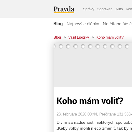
Správy
Športweb
Auto
Kok
Blog
Najnovšie články
Najčítanejšie č
Blog
>
Vasil Lipitsky
>
Koho mám voliť?
Koho mám voliť?
23. februára 2020 00:44
, Prečítané 131 535
Divím sa nadšenosti niektorých spoluob
„Keby voľby mohli niečo zmeniť, tak by 