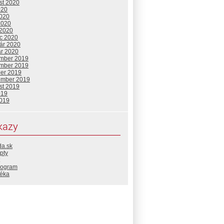
st 2020
020
2020
2020
 2020
c 2020
uár 2020
ár 2020
mber 2019
mber 2019
ber 2019
ember 2019
st 2019
019
2019
kazy
da.sk
pty
rogram
téka