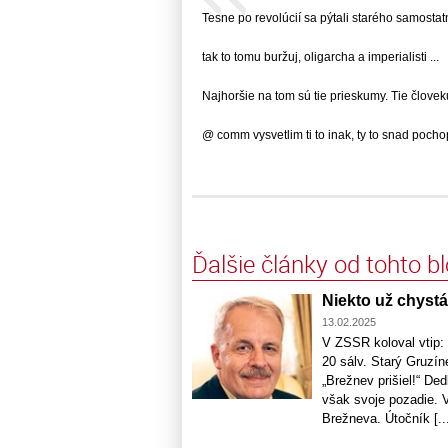
Tesne po revolúcií sa pýtali starého samostatne
tak to tomu buržuj, oligarcha a imperialisti ...
Najhoršie na tom sú tie prieskumy. Tie človeku
@ comm vysvetlim ti to inak, ty to snad pochopis
Ďalšie články od tohto b
Niekto už chystá 
13.02.2025
V ZSSR koloval vtip: 
20 sálv. Starý Gruzín
„Brežnev prišiel!“ Ded
však svoje pozadie. V
Brežneva. Útočník [..